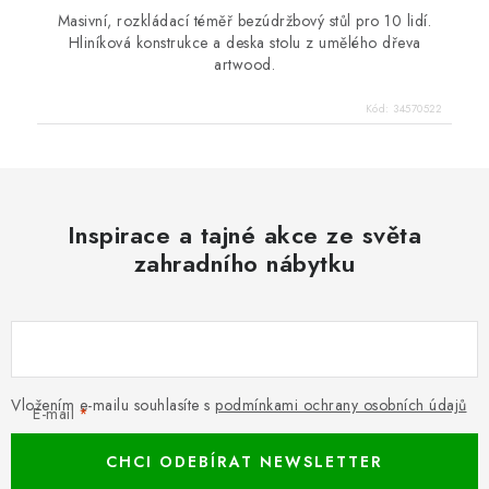
Masivní, rozkládací téměř bezúdržbový stůl pro 10 lidí.
Hliníková konstrukce a deska stolu z umělého dřeva
artwood.
Kód:
34570522
Inspirace a tajné akce ze světa
zahradního nábytku
Vložením e-mailu souhlasíte s
podmínkami ochrany osobních údajů
E-mail
CHCI ODEBÍRAT NEWSLETTER