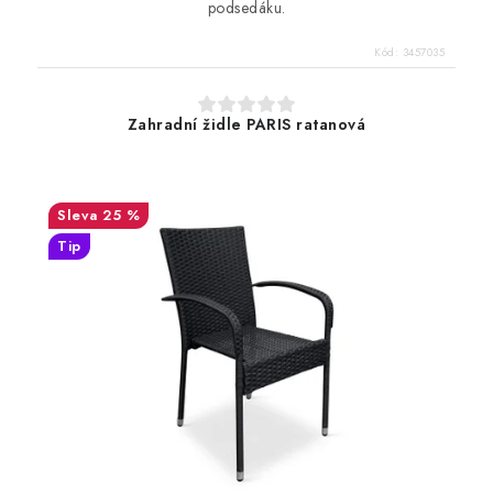
podsedáku.
Kód:
3457035
Zahradní židle PARIS ratanová
25 %
Tip