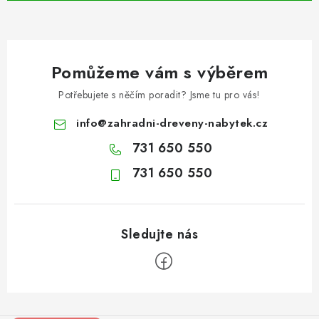
Pomůžeme vám s výběrem
Potřebujete s něčím poradit? Jsme tu pro vás!
info
@
zahradni-dreveny-nabytek.cz
731 650 550
731 650 550
Z