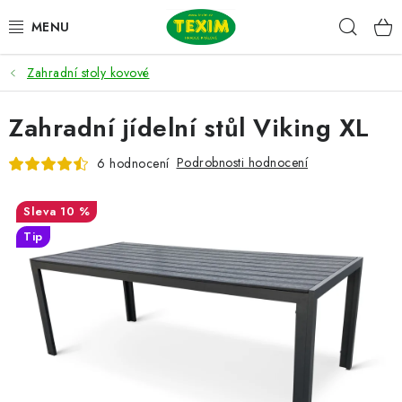
Přejít
Hleda
na
obsah
Zahradní stoly kovové
ZAHRADNÍ SESTAVY
Zahradní jídelní stůl Viking XL
ŽIDLE
Podrobnosti hodnocení
6 hodnocení
STOLY
10 %
LAVICE
Tip
LEHÁTKA
POLSTRY
DOPLŇKY