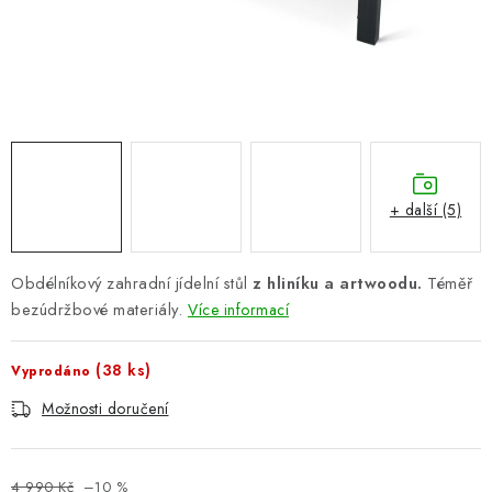
PERGOLY
GRILY
VÝPRODEJ
NOVINKY
+ další (5)
Kontakty
Moje objednávka
Doprava nábytku k Vám
Obchodní podmínky
Podmínky ochrany osobních údajů
Obdélníkový zahradní jídelní stůl
z hliníku a artwoodu.
Téměř
Reklamace
Formulář odstoupení od smlouvy
bezúdržbové materiály.
Více informací
Nákup na splátky ESSOX
(38 ks)
Vyprodáno
Možnosti doručení
4 990 Kč
–10 %