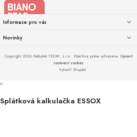
á
p
a
Informace pro vás
t
í
Kontakty
Novinky
Moje objednávka
Nedělejte chyby při zazimování zahradního nábytku. Víme, jak na
Copyright 2026
Nábytek TEXIM, s.r.o.
. Všechna práva vyhrazena.
Upravit
Doprava nábytku k Vám
to!
nastavení cookies
Obchodní podmínky
Vytvořil Shoptet
Nakupujte zahradní nábytek i v zimě
Podmínky ochrany osobních údajů
×
Podzimní očista a úklid zahradního nábytku
Reklamace
Splátková kalkulačka ESSOX
Formulář odstoupení od smlouvy
Nákup na splátky ESSOX