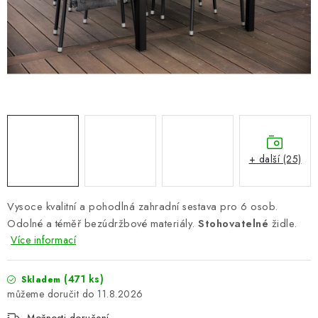
PERGOLY
GRILY
VÝPRODEJ
NOVINKY
Kontakty
Moje objednávka
Doprava nábytku k Vám
+ další (25)
Obchodní podmínky
Podmínky ochrany osobních údajů
Reklamace
Formulář odstoupení od smlouvy
Vysoce kvalitní a pohodlná zahradní sestava pro 6 osob.
Nákup na splátky ESSOX
Odolné a téměř bezúdržbové materiály.
Stohovatelné
židle.
Více informací
(471 ks)
Skladem
11.8.2026