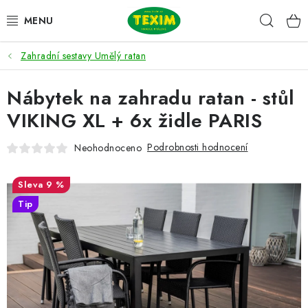
Přejít
Hleda
na
obsah
Zahradní sestavy Umělý ratan
ZAHRADNÍ SESTAVY
Nábytek na zahradu ratan - stůl
ŽIDLE
VIKING XL + 6x židle PARIS
STOLY
Podrobnosti hodnocení
Neohodnoceno
LAVICE
9 %
LEHÁTKA
Tip
POLSTRY
DOPLŇKY