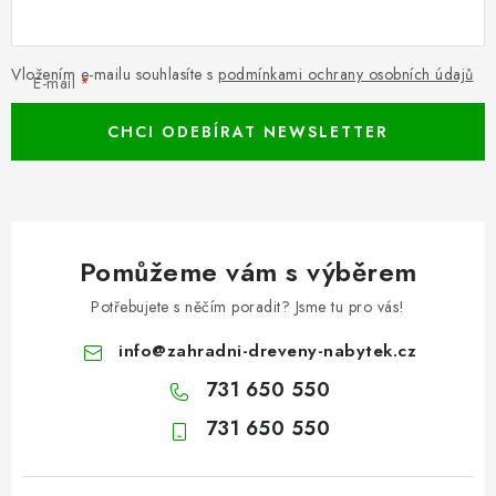
Vložením e-mailu souhlasíte s
podmínkami ochrany osobních údajů
E-mail
CHCI ODEBÍRAT NEWSLETTER
Pomůžeme vám s výběrem
Potřebujete s něčím poradit? Jsme tu pro vás!
info
@
zahradni-dreveny-nabytek.cz
731 650 550
731 650 550