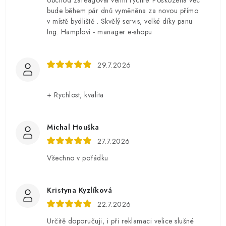
obchod zareagoval velmi rychle. Poškozená věc
bude během pár dnů vyměněna za novou přímo
v místě bydliště . Skvělý servis, velké díky panu
Ing. Hamplovi - manager e-shopu
29.7.2026
+ Rychlost, kvalita
Michal Houška
27.7.2026
Všechno v pořádku
Kristyna Kyzlíková
22.7.2026
Určitě doporučuji, i při reklamaci velice slušné