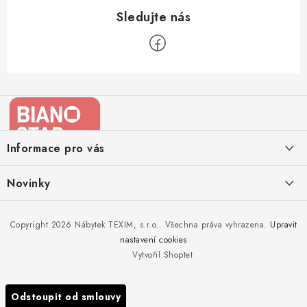
Z
á
p
a
Informace pro vás
t
í
Kontakty
Novinky
Moje objednávka
Nedělejte chyby při zazimování zahradního nábytku. Víme, jak na
Copyright 2026
Nábytek TEXIM, s.r.o.
. Všechna práva vyhrazena.
Upravit
Doprava nábytku k Vám
to!
nastavení cookies
Obchodní podmínky
Vytvořil Shoptet
Nakupujte zahradní nábytek i v zimě
Podmínky ochrany osobních údajů
Podzimní očista a úklid zahradního nábytku
Odstoupit od smlouvy
Reklamace