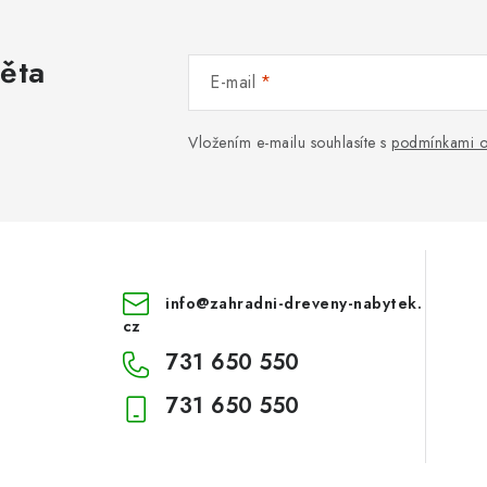
věta
E-mail
Vložením e-mailu souhlasíte s
podmínkami o
info
@
zahradni-dreveny-nabytek.
cz
731 650 550
731 650 550