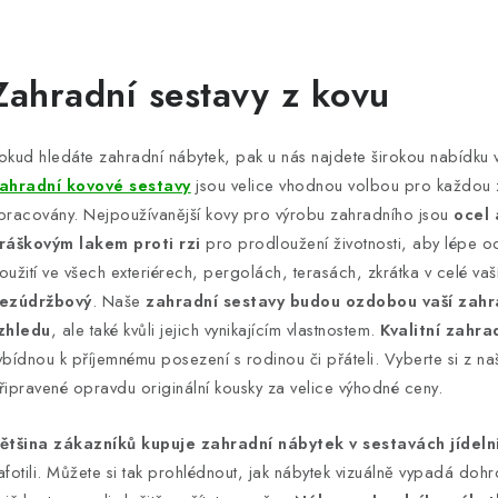
O
v
Zahradní sestavy z kovu
á
okud hledáte zahradní nábytek, pak u nás najdete širokou nabídku ve
d
ahradní kovové sestavy
jsou velice vhodnou volbou pro každou 
a
pracovány. Nejpoužívanější kovy pro výrobu zahradního jsou
ocel 
ráškovým lakem proti rzi
pro prodloužení životnosti, aby lépe od
c
oužití ve všech exteriérech, pergolách, terasách, zkrátka v celé va
ezúdržbový
. Naše
zahradní sestavy budou ozdobou vaší zahra
p
zhledu
, ale také kvůli jejich vynikajícím vlastnostem.
Kvalitní zahra
ybídnou k příjemnému posezení s rodinou či přáteli. Vyberte si z n
řipravené opravdu originální kousky za velice výhodné ceny.
v
k
ětšina zákazníků kupuje zahradní nábytek v sestavách jídel
y
afotili. Můžete si tak prohlédnout, jak nábytek vizuálně vypadá doh