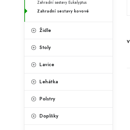
Zahradní sestavy Eukalyptus
a
r
Zahradní sestavy kovové
n
i
e
n
Židle
í
V
Stoly
p
a
Lavice
n
e
Lehátka
l
Polstry
i
Doplňky