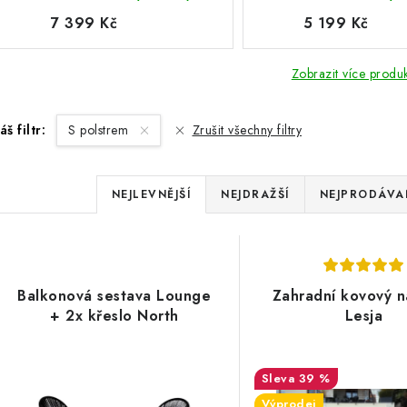
7 399 Kč
5 199 Kč
Zobrazit více produ
áš filtr:
S polstrem
Zrušit všechny filtry
Ř
NEJLEVNĚJŠÍ
NEJDRAŽŠÍ
NEJPRODÁVAN
a
V
z
ý
e
Balkonová sestava Lounge
Zahradní kovový 
p
+ 2x křeslo North
Lesja
n
í
s
39 %
p
Výprodej