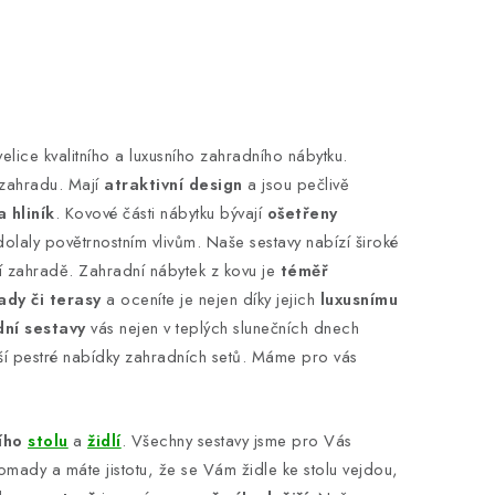
lice kvalitního a luxusního zahradního nábytku.
zahradu. Mají
atraktivní design
a jsou pečlivě
a hliník
. Kovové části nábytku bývají
ošetřeny
olaly povětrnostním vlivům. Naše sestavy nabízí široké
ší zahradě. Zahradní nábytek z kovu je
téměř
dy či terasy
a oceníte je nejen díky jejich
luxusnímu
dní sestavy
vás nejen v teplých slunečních dnech
aší pestré nabídky zahradních setů. Máme pro vás
ního
stolu
a
židlí
. Všechny sestavy jsme pro Vás
romady a máte jistotu, že se Vám židle ke stolu vejdou,