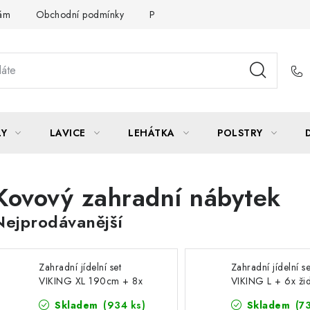
Vám
Obchodní podmínky
Podmínky ochrany osobních údajů
LY
LAVICE
LEHÁTKA
POLSTRY
Kovový zahradní nábytek
Nejprodávanější
Zahradní jídelní set
Zahradní jídelní se
VIKING XL 190cm + 8x
VIKING L + 6x ži
židle RAMADA
RAMADA
Skladem
(934 ks)
Skladem
(73