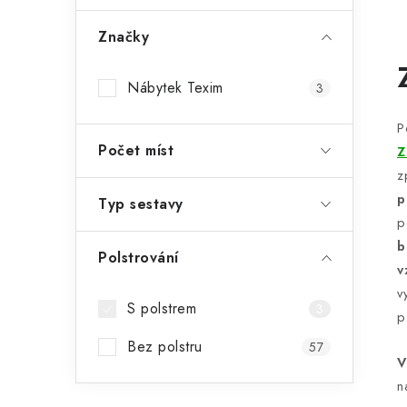
Značky
l
Nábytek Texim
3
P
Počet míst
Z
z
p
Typ sestavy
p
í
b
Polstrování
v
r
v
S polstrem
3
p
Bez polstru
57
V
n