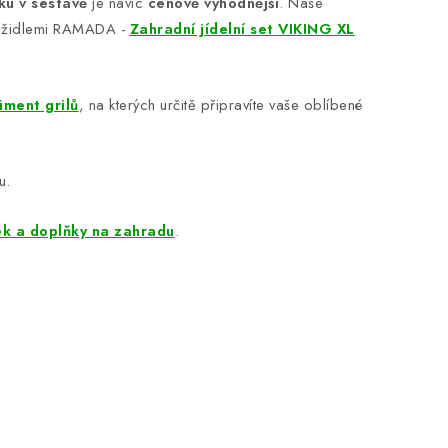
u v sestavě
je navíc
cenově výhodnější
. Naše
 s židlemi RAMADA -
Zahradní jídelní set VIKING XL
iment grilů
, na kterých určitě připravíte vaše oblíbené
u.
ek a doplňky na zahradu
.