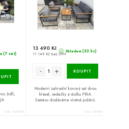
13 490 Kč
(53 ks)
Skladem
(7 set)
m
11 149 Kč bez DPH
Moderní zahradní kovový set dvou
ou židlí,
křesel, sedačky a stolku PRIA.
SJA.
Sestavu dodáváme včetně polstrů.
Kód:
3457058
Kód:
3451887