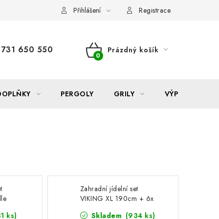
Reklamace
Formulář odstoupení od smlouvy
Nákup na sp
Přihlášení
Registrace
731 650 550
Prázdný košík
NÁKUPNÍ
KOŠÍK
DOPLŇKY
PERGOLY
GRILY
VÝPRODEJ
t
Zahradní jídelní set
dle
VIKING XL 190cm + 6x
židle RAMADA
1 ks)
Skladem
(934 ks)