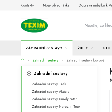
Přejít
Kontakty
Moje objednávka
Doprava nábytku k 
na
obsah
ZAHRADNÍ SESTAVY
ŽIDLE
STO
Domů
Zahradní sestavy
Zahradní sestavy kovové
P
K
Přeskočit
Zahradní sestavy
kategorie
a
o
t
Zahradní sestavy Teak
s
Zahradní sestavy Akácie
e
t
Zahradní sestavy Umělý ratan
g
r
Zahradní sestavy Nerez + Teak
o