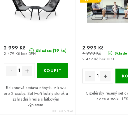
p
r
r
o
o
d
d
u
u
2 999 Kč
2 999 Kč
k
(19 ks)
Skladem
4 990 Kč
2 479 Kč bez DPH
Sklade
k
t
2 479 Kč bez DPH
ů
ů
Balkonová sestava nábytku z kovu
Cizelérsky řešený set dv
pro 2 osoby. Set tvoří kulatý stolek a
lavice a stolku LE
zahradní křesla s látkovým
výpletem.
Kód:
345707822