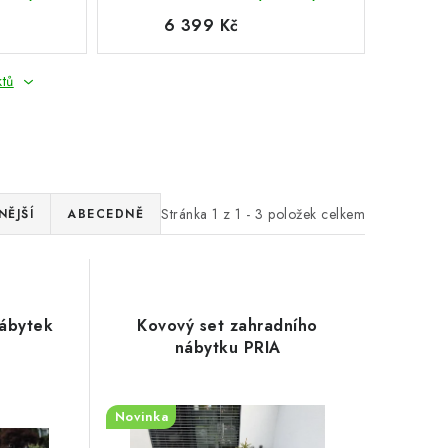
6 399 Kč
ktů
Stránka
1
z
1
-
3
položek celkem
ĚJŠÍ
ABECEDNĚ
nábytek
Kovový set zahradního
nábytku PRIA
Novinka