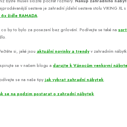
niž byste museli složitě počítat rozměry.
Nákup zahradního nábytk
v
ejprodávanější sestava je zahradní jídelní sestava stolu VIKING XL
ý
 6x židle RAMADA
.
p
 co by to bylo za posezení bez grilování. Podívejte se také na
sort
dlo.
s
u
řečtěte si, jaké jsou
aktuální novinky a trendy
v zahradním nábytk
nspirujte se v našem blogu a
darujte k Vánocům venkovní nábyt
odívejte se na naše tipy
jak vybrat zahradní nábytek
.
ak se na podzim postarat o zahradní nábytek
.