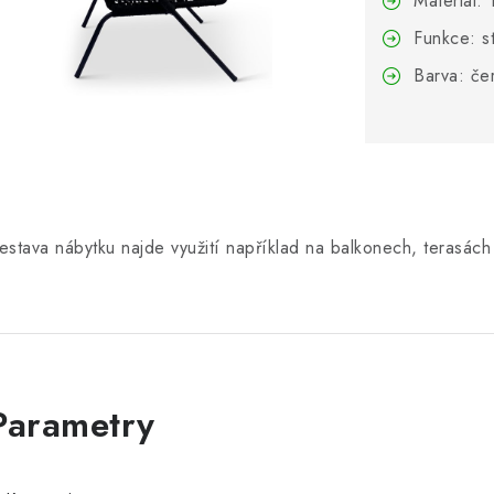
Materiál:
Funkce: s
Barva: če
estava nábytku najde využití například na balkonech, terasá