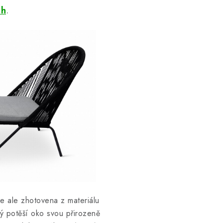
th
.
e ale zhotovena z materiálu
rý potěší oko svou přirozeně