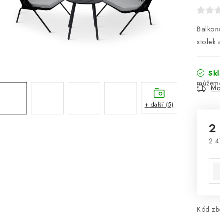
Balkono
stolek 
Sk
Mo
+ další (5)
2
2 4
Mě
Kód zbo