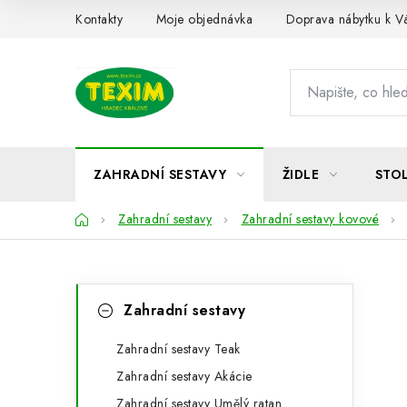
Přejít
Kontakty
Moje objednávka
Doprava nábytku k 
na
obsah
ZAHRADNÍ SESTAVY
ŽIDLE
STO
Domů
Zahradní sestavy
Zahradní sestavy kovové
P
K
Přeskočit
Zahradní sestavy
kategorie
a
o
t
Zahradní sestavy Teak
s
Zahradní sestavy Akácie
e
t
Zahradní sestavy Umělý ratan