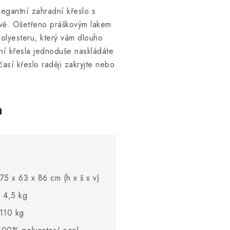
legantní zahradní křeslo s
rvě. Ošetřeno práškovým lakem
olyesteru, který vám dlouho
ení křesla jednoduše naskládáte
sí křeslo raději zakryjte nebo
h
75 x 63 x 86 cm (h x š x v)
 4,5 kg
110 kg