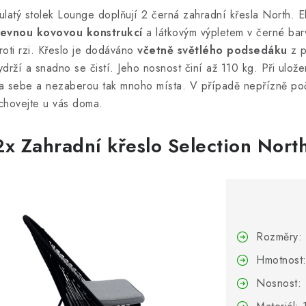
ulatý stolek Lounge doplňují 2 černá zahradní křesla North. E
evnou kovovou konstrukcí
a látkovým výpletem v černé ba
roti rzi. Křeslo je dodáváno
včetně světlého podsedáku
z p
ydrží a snadno se čistí. Jeho nosnost činí až 110 kg. Při ulož
a sebe a nezaberou tak mnoho místa. V případě nepřízně poča
chovejte u vás doma.
2x Zahradní křeslo Selection Nort
Rozměry: 
Hmotnost:
Nosnost: 