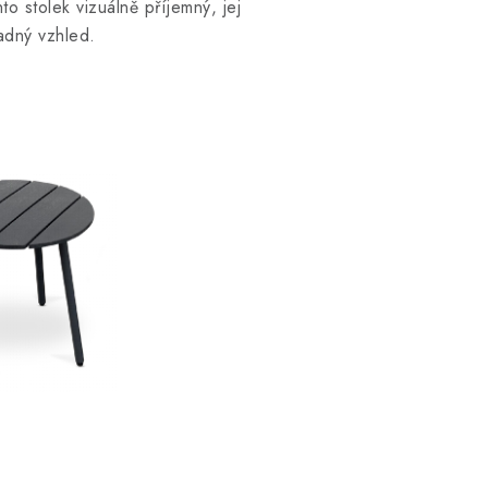
to stolek vizuálně příjemný, jej
adný vzhled.