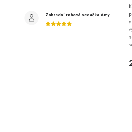
K
p
Zahradní rohová sedačka Amy
p
v
n
s