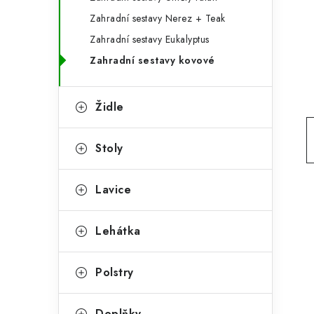
g
r
Zahradní sestavy Nerez + Teak
o
Zahradní sestavy Eukalyptus
a
r
Zahradní sestavy kovové
n
i
e
n
Židle
í
Stoly
p
a
Lavice
n
e
Lehátka
l
Polstry
Doplňky