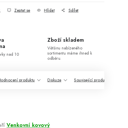
k
Zeptat se
Hlídat
Sdílet
va
Zboží skladem
ma
Většinu nabízeného
sortimentu máme ihned k
ávky nad 10
odběru.
odnocení produktu
Diskuze
Související produkty
Po
oří
Venkovní kovový