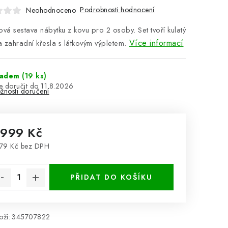
Podrobnosti hodnocení
Neohodnoceno
vá sestava nábytku z kovu pro 2 osoby. Set tvoří kulatý
Více informací
a zahradní křesla s látkovým výpletem.
ladem
(19 ks)
11.8.2026
žnosti doručení
 999 Kč
79 Kč bez DPH
rná cena:
PŘIDAT DO KOŠÍKU
ží:
345707822