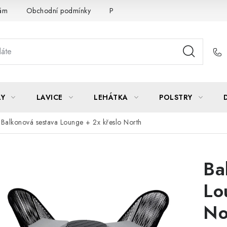
Vám
Obchodní podmínky
Podmínky ochrany osobních údajů
LY
LAVICE
LEHÁTKA
POLSTRY
Balkonová sestava Lounge + 2x křeslo North
Ba
Lo
No