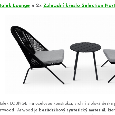
tolek Lounge
a
2x
Zahradní křeslo Selection Nor
tolek LOUNGE má ocelovou konstrukci, vrchní stolová deska j
rtwood
. Artwood je
bezúdržbový syntetický materiál
, kte