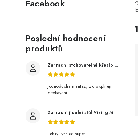
Facebook
v
l
Poslední hodnocení
produktů
Zahradní stohovatelné křeslo LUCY z akácie
Jednoducha mantaz, zidle splnuji
ocekavani
Zahradní jídelní stůl Viking M
Lehký, vzhled super