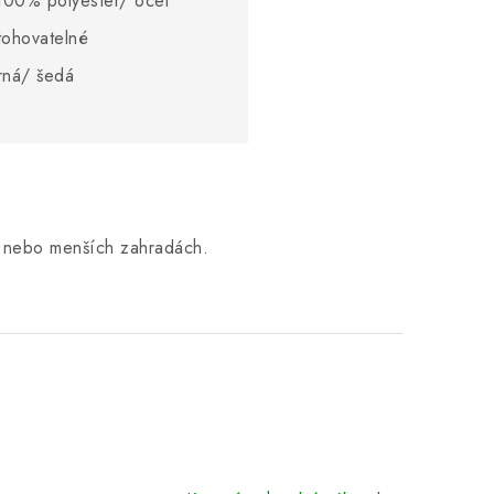
 100% polyester/ ocel
tohovatelné
rná/ šedá
ch nebo menších zahradách.