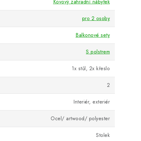
Kovový zahradní nábytek
pro 2 osoby
Balkonové sety
S polstrem
1x stůl, 2x křeslo
2
Interiér, exteriér
Ocel/ artwood/ polyester
Stolek