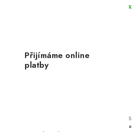
s
Přijímáme online
platby
S
a