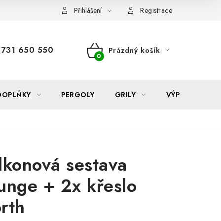
Reklamace
Formulář odstoupení od smlouvy
Nákup na sp
Přihlášení
Registrace
731 650 550
Prázdný košík
NÁKUPNÍ
KOŠÍK
DOPLŇKY
PERGOLY
GRILY
VÝPRODEJ
lkonová sestava
unge + 2x křeslo
rth