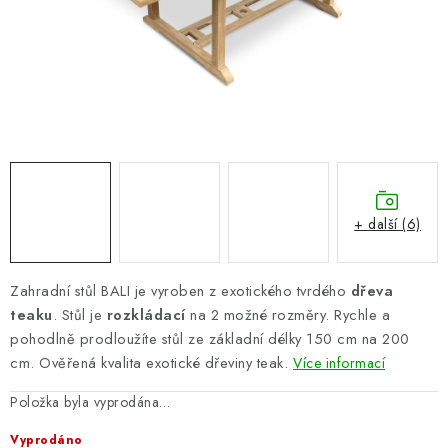
PERGOLY
GRILY
VÝPRODEJ
NOVINKY
Kontakty
Moje objednávka
Doprava nábytku k Vám
+ další (6)
Obchodní podmínky
Podmínky ochrany osobních údajů
Reklamace
Formulář odstoupení od smlouvy
Zahradní stůl BALI je vyroben z exotického tvrdého
dřeva
Nákup na splátky ESSOX
teaku
. Stůl je
rozkládací
na 2 možné rozměry. Rychle a
pohodlně prodloužíte stůl ze základní délky 150 cm na 200
cm. Ověřená kvalita exotické dřeviny teak.
Více informací
Položka byla vyprodána…
Vyprodáno