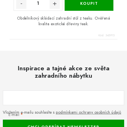
Obdélníkový skládací zahradní stůl z teaku. Ověřená
kvalita exotické dřeviny teak.
Kód:
345915
Inspirace a tajné akce ze světa
zahradního nábytku
Vložením e-mailu souhlasíte s
podmínkami ochrany osobních údajů
E-mail
CHCI ODEBÍRAT NEWSLETTER