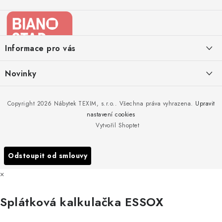
Z
á
p
a
Informace pro vás
t
í
Kontakty
Novinky
Moje objednávka
Nedělejte chyby při zazimování zahradního nábytku. Víme, jak na
Copyright 2026
Nábytek TEXIM, s.r.o.
. Všechna práva vyhrazena.
Upravit
Doprava nábytku k Vám
to!
nastavení cookies
Obchodní podmínky
Vytvořil Shoptet
Nakupujte zahradní nábytek i v zimě
Podmínky ochrany osobních údajů
Podzimní očista a úklid zahradního nábytku
Odstoupit od smlouvy
Reklamace
×
Formulář odstoupení od smlouvy
Splátková kalkulačka ESSOX
Nákup na splátky ESSOX