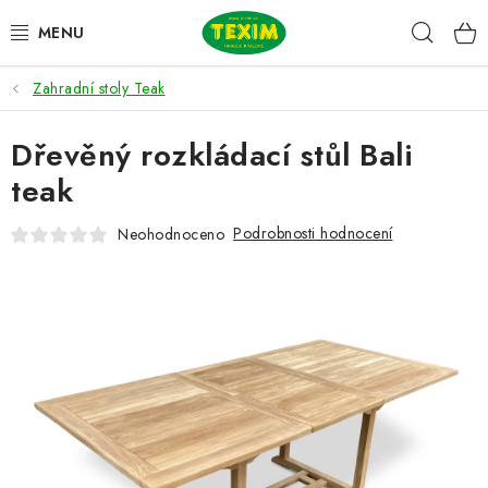
Přejít
Hleda
na
obsah
Zahradní stoly Teak
ZAHRADNÍ SESTAVY
Dřevěný rozkládací stůl Bali
ŽIDLE
teak
STOLY
Podrobnosti hodnocení
Neohodnoceno
LAVICE
LEHÁTKA
POLSTRY
DOPLŇKY