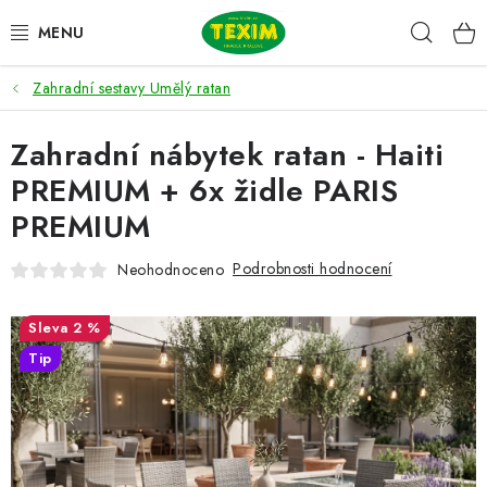
Přejít
Hleda
na
obsah
Zahradní sestavy Umělý ratan
ZAHRADNÍ SESTAVY
Zahradní nábytek ratan - Haiti
ŽIDLE
PREMIUM + 6x židle PARIS
STOLY
PREMIUM
LAVICE
Podrobnosti hodnocení
Neohodnoceno
LEHÁTKA
2 %
Tip
POLSTRY
DOPLŇKY