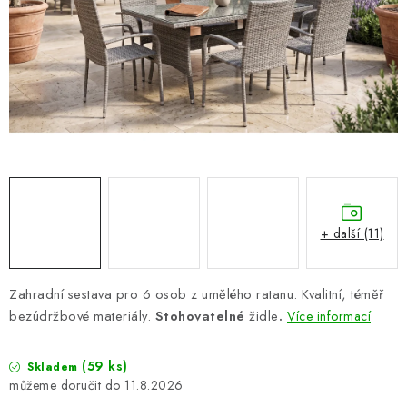
PERGOLY
GRILY
VÝPRODEJ
NOVINKY
Kontakty
Moje objednávka
Doprava nábytku k Vám
Obchodní podmínky
Podmínky ochrany osobních údajů
+ další (11)
Reklamace
Formulář odstoupení od smlouvy
Nákup na splátky ESSOX
Zahradní sestava pro 6 osob z umělého ratanu. Kvalitní, téměř
bezúdržbové materiály.
Stohovatelné
židle
.
Více informací
(59 ks)
Skladem
11.8.2026