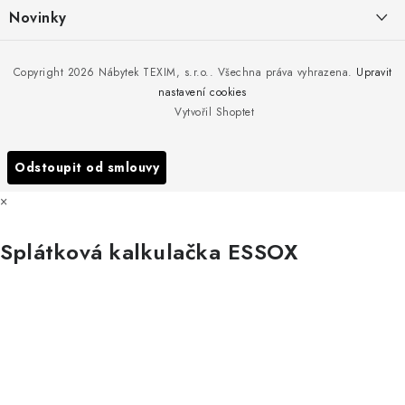
í
Kontakty
Novinky
Moje objednávka
Nedělejte chyby při zazimování zahradního nábytku. Víme, jak na
Copyright 2026
Nábytek TEXIM, s.r.o.
. Všechna práva vyhrazena.
Upravit
Doprava nábytku k Vám
to!
nastavení cookies
Obchodní podmínky
Vytvořil Shoptet
Nakupujte zahradní nábytek i v zimě
Podmínky ochrany osobních údajů
Podzimní očista a úklid zahradního nábytku
Odstoupit od smlouvy
Reklamace
×
Formulář odstoupení od smlouvy
Splátková kalkulačka ESSOX
Nákup na splátky ESSOX