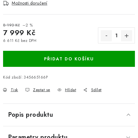
Možnosti doručení
8 193 Kč
–2 %
7 999 Kč
6 611 Kč bez DPH
Měrná cena:
PŘIDAT DO KOŠÍKU
Kód zboží:
345665166P
Tisk
Zeptat se
Hlídat
Sdílet
Popis produktu
Parametry produktu