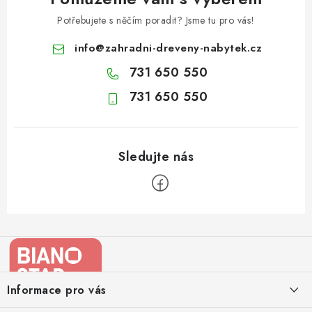
Potřebujete s něčím poradit? Jsme tu pro vás!
info
@
zahradni-dreveny-nabytek.cz
731 650 550
731 650 550
Z
á
p
a
Informace pro vás
t