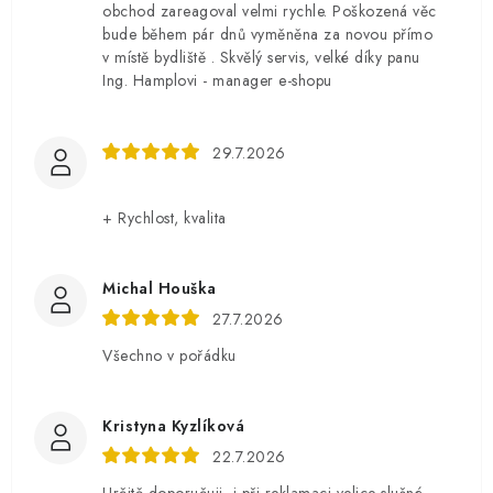
obchod zareagoval velmi rychle. Poškozená věc
bude během pár dnů vyměněna za novou přímo
v místě bydliště . Skvělý servis, velké díky panu
Ing. Hamplovi - manager e-shopu
29.7.2026
+ Rychlost, kvalita
Michal Houška
27.7.2026
Všechno v pořádku
Kristyna Kyzlíková
22.7.2026