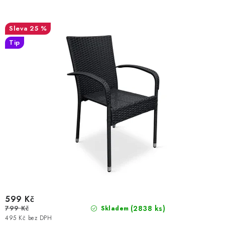
t
k
ů
t
25 %
ů
Tip
599 Kč
799 Kč
(2838 ks)
Skladem
495 Kč bez DPH