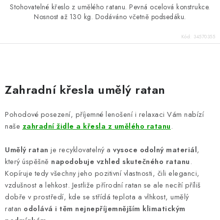
Stohovatelné křeslo z umělého ratanu. Pevná ocelová konstrukce.
Nosnost až 130 kg. Dodáváno včetně podsedáku.
Kód:
34570355
O
v
Zahradní křesla umělý ratan
l
á
Pohodové posezení, příjemné lenošení i relaxaci Vám nabízí
d
naše
zahradní židle a křesla z umělého ratanu
.
a
c
Umělý ratan
je recyklovatelný a
vysoce odolný materiál
,
í
který úspěšně
napodobuje vzhled skutečného ratanu
.
p
Kopíruje tedy všechny jeho pozitivní vlastnosti, čili eleganci,
vzdušnost a lehkost. Jestliže přírodní ratan se ale necítí příliš
r
dobře v prostředí, kde se střídá teplota a vlhkost, umělý
v
ratan
odolává i těm nejnepříjemnějším klimatickým
k