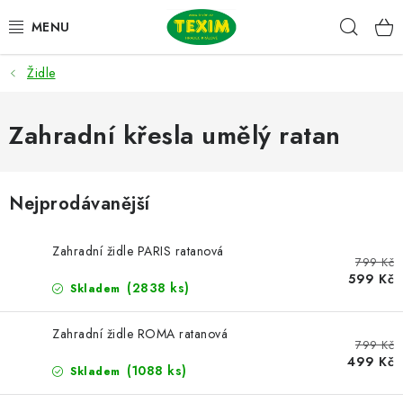
Přejít
Hleda
na
obsah
Židle
ZAHRADNÍ SESTAVY
ŽIDLE
Zahradní křesla umělý ratan
STOLY
Nejprodávanější
LAVICE
Zahradní židle PARIS ratanová
799 Kč
LEHÁTKA
599 Kč
(2838 ks)
Skladem
POLSTRY
Zahradní židle ROMA ratanová
799 Kč
DOPLŇKY
499 Kč
(1088 ks)
Skladem