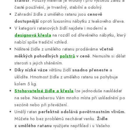
stálost
. Použitý materiál je vhodný i pro vysokou zátěž a
časté používání, je trvanlivý, stabilní a odolný.
Zahradní židle z umělého ratanu jsou
cenově
dostupnější
oproti luxusnímu nábytku z teakového dřeva.
V kategorii ratanových židlí najdete i moderní a
designová křesla
na rozdíl od dřevěného nábytku, který
nabízí spíše tradiční vzhled.
Některé židle z umělého ratanu prodáváme
včetně
měkkých pohodlných
polstrů
v ceně
. Nemusíte si dělat
starosti s jejich sháněním.
Díky nízké váze
většinu židlí
snadno přeneste
a
uklidíte. Hmotnost židle z umělého ratanu se pohybuje
kolem 5 kg.
Stohovatelné židle a křesla
lze jednoduše naskládat
na sebe. Nezaberou Vám mnoho místa při uskladnění po
sezóně nebo při převážení.
Umělý ratan
perfektně odolává povětrnostním vlivům.
Můžete ho bez problémů nechávat venku.
Židle
z umělého ratanu
využijete například i u Vašeho