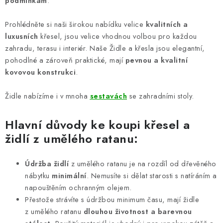
podmínkám
.
y
v
Prohlédněte si naši širokou nabídku velice
kvalitních a
ý
luxusních
křesel, jsou velice vhodnou volbou pro každou
p
zahradu, terasu i interiér. Naše Židle a křesla jsou elegantní,
i
pohodlné a zároveň praktické, mají
pevnou a kvalitní
s
kovovou konstrukci
.
u
Židle nabízíme i v mnoha
sestavách
se zahradními stoly.
Hlavní důvody ke koupi křesel a
židlí z umělého ratanu:
Údržba židlí
z umělého ratanu je na rozdíl od dřevěného
nábytku
minimální
. Nemusíte si dělat starosti s natíráním a
napouštěním ochranným olejem.
Přestože strávíte s údržbou minimum času, mají židle
z umělého ratanu
dlouhou životnost a barevnou