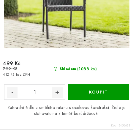
499 Kč
799 Kč
(1088 ks)
Skladem
412 Kč bez DPH
Zahradní židle z umělého ratanu s ocelovou konstrukcí. Židle je
stohovatelná a téměř bezúdržbová.
Kód:
3456633