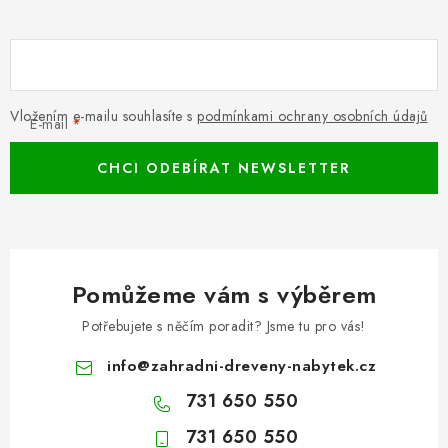
Vložením e-mailu souhlasíte s
podmínkami ochrany osobních údajů
E-mail
CHCI ODEBÍRAT NEWSLETTER
Pomůžeme vám s výběrem
Potřebujete s něčím poradit? Jsme tu pro vás!
info
@
zahradni-dreveny-nabytek.cz
731 650 550
731 650 550