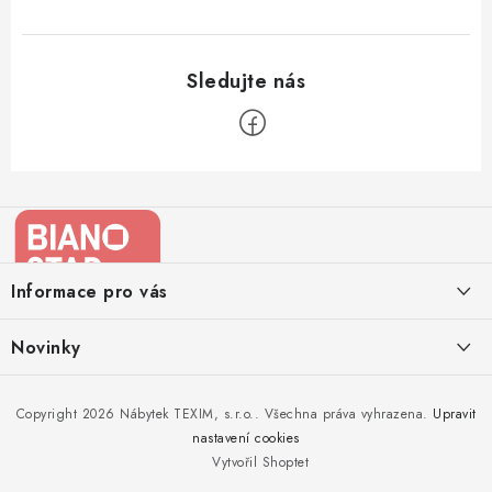
Z
á
p
a
Informace pro vás
t
í
Kontakty
Novinky
Moje objednávka
Nedělejte chyby při zazimování zahradního nábytku. Víme, jak na
Copyright 2026
Nábytek TEXIM, s.r.o.
. Všechna práva vyhrazena.
Upravit
Doprava nábytku k Vám
to!
nastavení cookies
Obchodní podmínky
Vytvořil Shoptet
Nakupujte zahradní nábytek i v zimě