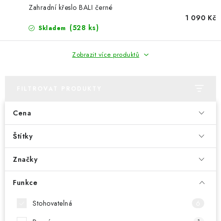
PERGOLY
Zahradní křeslo BALI černé
1 090 Kč
GRILY
(528 ks)
Skladem
VÝPRODEJ
Zobrazit více produktů
NOVINKY
FILTROVAT PRODUKTY
Kontakty
Moje objednávka
Doprava nábytku k Vám
Cena
Obchodní podmínky
Podmínky ochrany osobních údajů
Reklamace
Štítky
Formulář odstoupení od smlouvy
Nákup na splátky ESSOX
Značky
Funkce
Stohovatelná
6