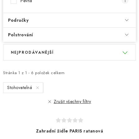
Pevná
1
Područky
Polstrování
V
Ř
NEJPRODÁVANĚJŠÍ
ý
a
p
z
i
e
Stránka
1
z
1
-
6
položek celkem
s
n
Stohovatelná
p
í
r
p
Zrušit všechny filtry
o
r
d
o
u
d
Zahradní židle PARIS ratanová
k
u