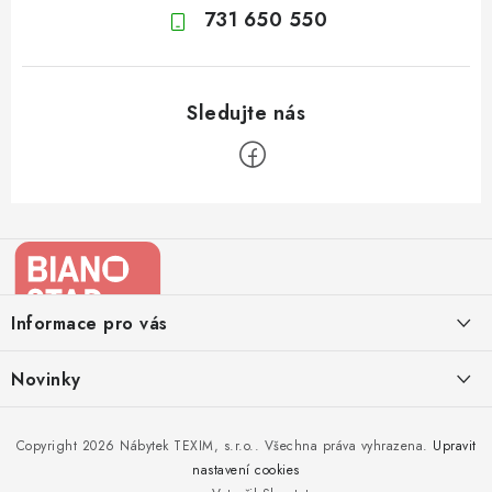
731 650 550
Z
á
p
a
Informace pro vás
t
í
Kontakty
Novinky
Moje objednávka
Nedělejte chyby při zazimování zahradního nábytku. Víme, jak na
Copyright 2026
Nábytek TEXIM, s.r.o.
. Všechna práva vyhrazena.
Upravit
Doprava nábytku k Vám
to!
nastavení cookies
Obchodní podmínky