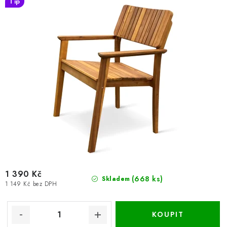
Tip
ů
1 390 Kč
(668 ks)
Skladem
1 149 Kč bez DPH