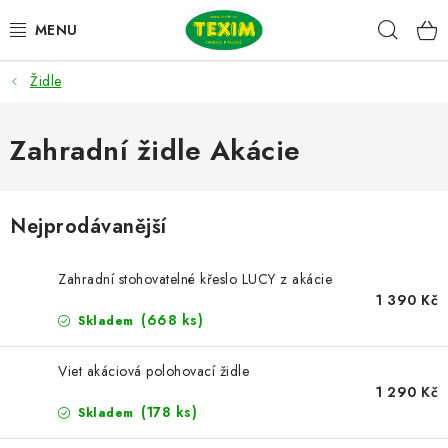
Přejít
Hleda
na
obsah
Židle
ZAHRADNÍ SESTAVY
ŽIDLE
Zahradní židle Akácie
STOLY
Nejprodávanější
LAVICE
Zahradní stohovatelné křeslo LUCY z akácie
LEHÁTKA
1 390 Kč
(668 ks)
Skladem
POLSTRY
Viet akáciová polohovací židle
1 290 Kč
DOPLŇKY
(178 ks)
Skladem