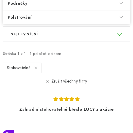
Područky
Polstrování
V
Ř
NEJLEVNĚJŠÍ
ý
a
p
z
i
e
Stránka
1
z
1
-
1
položek celkem
s
n
Stohovatelná
p
í
r
p
Zrušit všechny filtry
o
r
d
o
u
d
Zahradní stohovatelné křeslo LUCY z akácie
k
u
t
k
ů
t