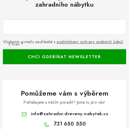
zahradního nábytku
Vložením e-mailu souhlasíte s
podmínkami ochrany osobních údajů
E-mail
CHCI ODEBÍRAT NEWSLETTER
Pomůžeme vám s výběrem
Potřebujete s něčím poradit? Jsme tu pro vás!
info
@
zahradni-dreveny-nabytek.cz
731 650 550