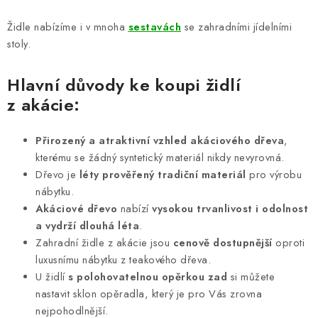
k
y
Židle nabízíme i v mnoha
sestavách
se zahradními jídelními
v
stoly.
ý
p
Hlavní důvody ke koupi židlí
i
z akácie:
s
u
Přirozený a atraktivní vzhled akáciového dřeva
,
kterému se žádný syntetický materiál nikdy nevyrovná.
Dřevo je
léty prověřený tradiční materiál
pro výrobu
nábytku.
Akáciové dřevo
nabízí
vysokou trvanlivost i odolnost
a vydrží dlouhá léta
.
Zahradní židle z akácie jsou
cenově dostupnější
oproti
luxusnímu nábytku z teakového dřeva.
U židlí
s polohovatelnou opěrkou zad
si můžete
nastavit sklon opěradla, který je pro Vás zrovna
nejpohodlnější.