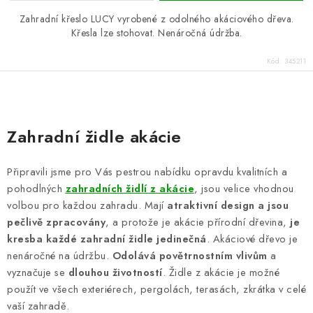
Zahradní křeslo LUCY vyrobené z odolného akáciového dřeva.
Křesla lze stohovat. Nenáročná údržba.
Kód:
345211
O
v
Zahradní židle akácie
l
á
Připravili jsme pro Vás pestrou nabídku opravdu kvalitních a
d
pohodlných
zahradních židlí z akácie
, jsou velice vhodnou
a
volbou pro každou zahradu. Mají
atraktivní design a jsou
c
pečlivě zpracovány
, a protože je akácie přírodní dřevina,
je
í
kresba každé zahradní židle jedinečná
. Akáciové dřevo je
p
nenáročné na údržbu.
Odolává povětrnostním vlivům
a
vyznačuje se
dlouhou životností
. Židle z akácie je možné
r
použít ve všech exteriérech, pergolách, terasách, zkrátka v celé
v
vaší zahradě.