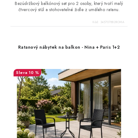
Bezúdržbový balkónový set pro 2 osoby, který tvoří malý
čtvercový stůl a stohovatelné židle z umělého ratanu.
Kód:
345707882ROMA
Ratanový nábytek na balkon - Nina + Paris 1+2
10 %