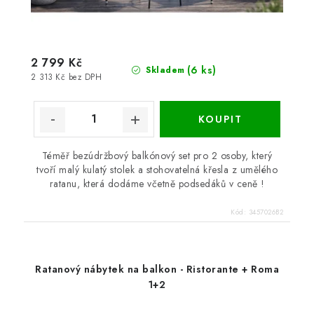
2 799 Kč
(6 ks)
Skladem
2 313 Kč bez DPH
Téměř bezúdržbový balkónový set pro 2 osoby, který
tvoří malý kulatý stolek a stohovatelná křesla z umělého
ratanu, která dodáme včetně podsedáků v ceně !
Kód:
3457026B2
Ratanový nábytek na balkon - Ristorante + Roma
1+2