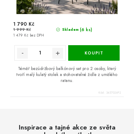
1 790 Kč
1 999 Kč
(6 ks)
Skladem
1 479 Kč bez DPH
Téměř bezúdržbový balkónový set pro 2 osoby, který
tvoří malý kulatý stolek a stohovatelné židle z umělého
ratanu.
Kód:
3457026P2
Inspirace a tajné akce ze světa