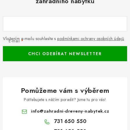
zahradního nábytku
Vložením e-mailu souhlasíte s
podmínkami ochrany osobních údajů
E-mail
CHCI ODEBÍRAT NEWSLETTER
Pomůžeme vám s výběrem
Potřebujete s něčím poradit? Jsme tu pro vás!
info
@
zahradni-dreveny-nabytek.cz
731 650 550