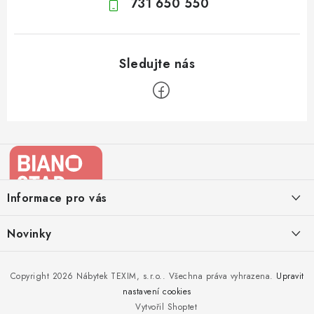
731 650 550
Z
á
p
a
Informace pro vás
t
í
Kontakty
Novinky
Moje objednávka
Nedělejte chyby při zazimování zahradního nábytku. Víme, jak na
Copyright 2026
Nábytek TEXIM, s.r.o.
. Všechna práva vyhrazena.
Upravit
Doprava nábytku k Vám
to!
nastavení cookies
Obchodní podmínky
Vytvořil Shoptet