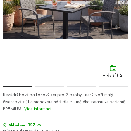
PERGOLY
GRILY
VÝPRODEJ
NOVINKY
Kontakty
Moje objednávka
Doprava nábytku k Vám
Obchodní podmínky
Podmínky ochrany osobních údajů
+ další (12)
Reklamace
Formulář odstoupení od smlouvy
Nákup na splátky ESSOX
Bezúdržbový balkónový set pro 2 osoby, který tvoří malý
čtvercový stůl a stohovatelné židle z umělého ratanu ve variantě
PREMIUM.
Více informací
(127 ks)
Skladem