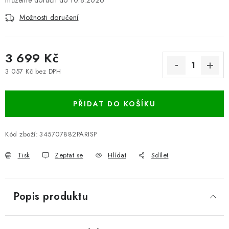
10.8.2026
Možnosti doručení
3 699 Kč
3 057 Kč bez DPH
Měrná cena:
PŘIDAT DO KOŠÍKU
Kód zboží:
345707882PARISP
Tisk
Zeptat se
Hlídat
Sdílet
Popis produktu