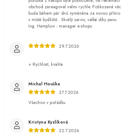
položka z nákupu byla poškozená, na reklamaci
obchod zareagoval velmi rychle. Poškozená věc
bude během pár dnů vyměněna za novou přímo
v místě bydliště . Skvělý servis, velké díky panu
Ing. Hamplovi - manager e-shopu
29.7.2026
+ Rychlost, kvalita
Michal Houška
27.7.2026
Všechno v pořádku
Kristyna Kyzlíková
22.7.2026