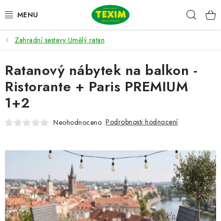
Přejít
Hleda
na
obsah
Zahradní sestavy Umělý ratan
ZAHRADNÍ SESTAVY
Ratanový nábytek na balkon -
ŽIDLE
Ristorante + Paris PREMIUM
STOLY
1+2
LAVICE
Podrobnosti hodnocení
Neohodnoceno
LEHÁTKA
POLSTRY
DOPLŇKY