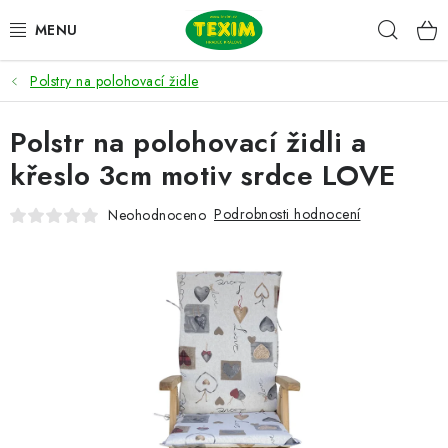
Přejít
Hleda
na
obsah
Polstry na polohovací židle
ZAHRADNÍ SESTAVY
Polstr na polohovací židli a
ŽIDLE
křeslo 3cm motiv srdce LOVE
STOLY
Podrobnosti hodnocení
Neohodnoceno
LAVICE
LEHÁTKA
POLSTRY
DOPLŇKY