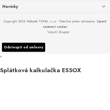
í
Kontakty
Novinky
Moje objednávka
Nedělejte chyby při zazimování zahradního nábytku. Víme, jak na
Copyright 2026
Nábytek TEXIM, s.r.o.
. Všechna práva vyhrazena.
Upravit
Doprava nábytku k Vám
to!
nastavení cookies
Obchodní podmínky
Vytvořil Shoptet
Nakupujte zahradní nábytek i v zimě
Podmínky ochrany osobních údajů
Podzimní očista a úklid zahradního nábytku
Odstoupit od smlouvy
Reklamace
×
Formulář odstoupení od smlouvy
Splátková kalkulačka ESSOX
Nákup na splátky ESSOX