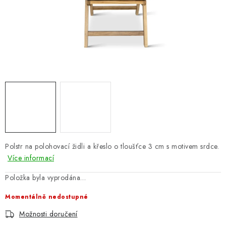
PERGOLY
GRILY
VÝPRODEJ
NOVINKY
Kontakty
Moje objednávka
Doprava nábytku k Vám
Obchodní podmínky
Podmínky ochrany osobních údajů
Reklamace
Formulář odstoupení od smlouvy
Polstr na polohovací židli a křeslo o tloušťce 3 cm s motivem srdce.
Nákup na splátky ESSOX
Více informací
Položka byla vyprodána…
Momentálně nedostupné
Možnosti doručení