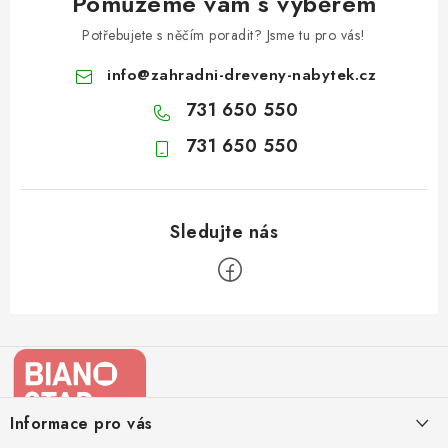
Pomůžeme vám s výběrem
Potřebujete s něčím poradit? Jsme tu pro vás!
info
@
zahradni-dreveny-nabytek.cz
731 650 550
731 650 550
Z
á
p
a
Informace pro vás
t