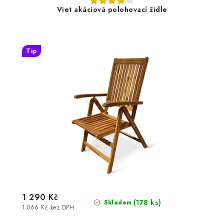
Viet akáciová polohovací židle
Tip
1 290 Kč
(178 ks)
Skladem
1 066 Kč bez DPH