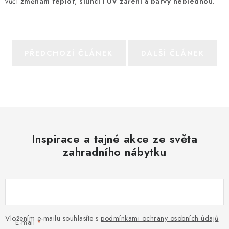
vůči
změnám teplot
,
slunci
i
UV záření
a
barvy
neblednou
.
PŘEDCHOZÍ ČLÁNEK
DALŠÍ ČLÁNEK
Inspirace a tajné akce ze světa
zahradního nábytku
Vložením e-mailu souhlasíte s
podmínkami ochrany osobních údajů
E-mail