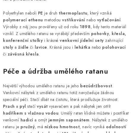
Polyethylen neboli
PE
je druh
thermoplastu
, který vzniká
polymerací ethenu
metodou
vstřikování
nebo
vytlačování
.
Výrobky z něj jsou prověřeny už od roku
1898
, kdy tento materiál
vznikl. Z umělého ratanu se vyrábějí především
pohovky
,
křesla,
konferenční stolky
i krásné
venkovní jídelní sety
zahrnující
stoly
a
židle
či
lavice
. Krásná jsou i
lehátka
nebo
polohovací
či
závěsná křesla
.
Péče a údržba umělého ratanu
Největší výhodou umělého ratanu je jeho
bezúdržbovost
.
Venkovní nábytek z umělého ratanu totiž nevyžaduje žádnou
speciální péči. Stačí dbát na čistotu, která prodlužuje životnost.
Prach
a
pyl
stačí
vysát
vysavačem a pak nábytek jen otřít
hadříkem s vlažnou vodou
. Umělý ratan klidně můžete i postříkat
venkovní
hadicí
a omýt
jemným saponátem
. Nábytek z umělého
ratanu je
pružný
, má
nízkou hmotnost
, navíc vyniká
odolností