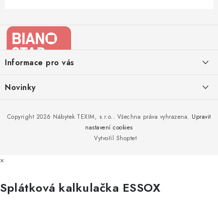
Z
á
p
a
Informace pro vás
t
í
Kontakty
Novinky
Moje objednávka
Nedělejte chyby při zazimování zahradního nábytku. Víme, jak na
Copyright 2026
Nábytek TEXIM, s.r.o.
. Všechna práva vyhrazena.
Upravit
Doprava nábytku k Vám
to!
nastavení cookies
Obchodní podmínky
Vytvořil Shoptet
Nakupujte zahradní nábytek i v zimě
Podmínky ochrany osobních údajů
×
Podzimní očista a úklid zahradního nábytku
Reklamace
Splátková kalkulačka ESSOX
Formulář odstoupení od smlouvy
Nákup na splátky ESSOX