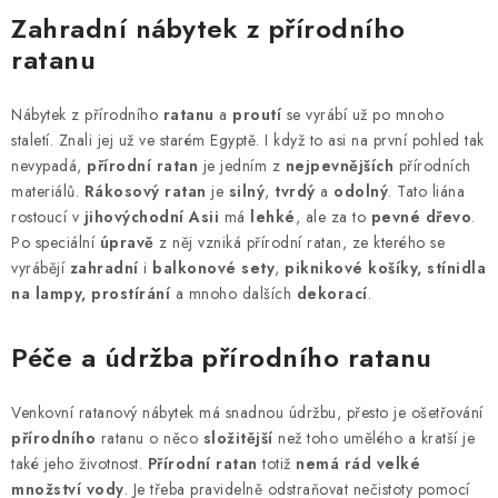
PERGOLY
Zahradní nábytek z přírodního
ratanu
GRILY
Nábytek z přírodního
ratanu
a
proutí
se vyrábí už po mnoho
VÝPRODEJ
staletí. Znali jej už ve starém Egyptě. I když to asi na první pohled tak
nevypadá,
přírodní ratan
je jedním z
nejpevnějších
přírodních
NOVINKY
materiálů.
Rákosový
ratan
je
silný
,
tvrdý
a
odolný
. Tato liána
rostoucí v
jihovýchodní Asii
má
lehké
, ale za to
pevné dřevo
.
Kontakty
Moje objednávka
Doprava nábytku k Vám
Po speciální
úpravě
z něj vzniká přírodní ratan, ze kterého se
vyrábějí
zahradní
i
balkonové sety
,
piknikové
košíky, stínidla
Obchodní podmínky
Podmínky ochrany osobních údajů
na lampy, prostírání
a mnoho dalších
dekorací
.
Reklamace
Formulář odstoupení od smlouvy
Nákup na splátky ESSOX
Péče a údržba přírodního ratanu
Venkovní ratanový nábytek má snadnou údržbu, přesto je ošetřování
přírodního
ratanu o něco
složitější
než toho umělého a kratší je
také jeho životnost.
Přírodní ratan
totiž
nemá rád velké
množství vody
. Je třeba pravidelně odstraňovat nečistoty pomocí