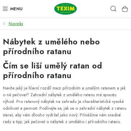
Přejít
Hleda
na
obsah
Novinky
ZAHRADNÍ SESTAVY
Nábytek z umělého nebo
ŽIDLE
přírodního ratanu
STOLY
Čím se liší umělý ratan od
LAVICE
přírodního ratanu
LEHÁTKA
Nevíte jaký je hlavní rozdíl mezi přírodním a umělým ratanem a jak
o ně pečovat? Zahradní nábytek z umělého ratanu má spoustu
POLSTRY
výhod. Pro ratanový nábytek na zahradu je charakteristická vysoká
odolnost a pevnost. Podívejte se, jak se o zahradní nábytek z ratanu
starat, aby vám dlouho vydržel jako nový. Přinášíme vám snadné
DOPLŇKY
rady a tipy, jak pečovat o nábytek z umělého i přírodního ratanu.