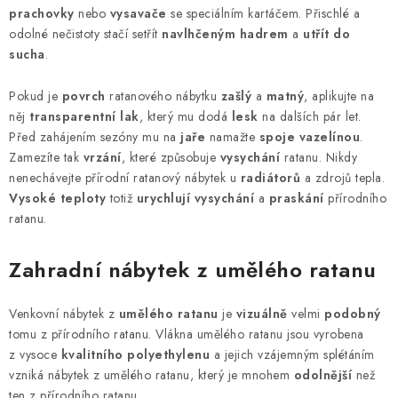
prachovky
nebo
vysavače
se speciálním kartáčem. Přischlé a
odolné nečistoty stačí setřít
navlhčeným hadrem
a
utřít do
sucha
.
Pokud je
povrch
ratanového nábytku
zašlý
a
matný
, aplikujte na
něj
transparentní lak
, který mu dodá
lesk
na dalších pár let.
Před zahájením sezóny mu na
jaře
namažte
spoje vazelínou
.
Zamezíte tak
vrzání
, které způsobuje
vysychání
ratanu. Nikdy
nenechávejte přírodní ratanový nábytek u
radiátorů
a zdrojů tepla.
Vysoké teploty
totiž
urychlují vysychání
a
praskání
přírodního
ratanu.
Zahradní nábytek z umělého ratanu
Venkovní nábytek z
umělého
ratanu
je
vizuálně
velmi
podobný
tomu z přírodního ratanu. Vlákna umělého ratanu jsou vyrobena
z vysoce
kvalitního
polyethylenu
a jejich vzájemným splétáním
vzniká nábytek z umělého ratanu, který je mnohem
odolnější
než
ten z přírodního ratanu.