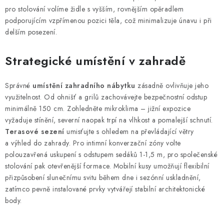
PERGOLY
pro stolování volíme židle s vyšším, rovnějším opěradlem
podporujícím vzpřímenou pozici těla, což minimalizuje únavu i při
GRILY
delším posezení.
VÝPRODEJ
Strategické umístění v zahradě
NOVINKY
Správné
umístění zahradního nábytku
zásadně ovlivňuje jeho
využitelnost. Od ohnišť a grilů zachovávejte bezpečnostní odstup
Kontakty
Moje objednávka
Doprava nábytku k Vám
minimálně 150 cm. Zohledněte mikroklima – jižní expozice
vyžaduje stínění, severní naopak trpí na vlhkost a pomalejší schnutí.
Obchodní podmínky
Podmínky ochrany osobních údajů
Terasové sezení
umisťujte s ohledem na převládající větry
Reklamace
Formulář odstoupení od smlouvy
a výhled do zahrady. Pro intimní konverzační zóny volte
Nákup na splátky ESSOX
polouzavřená uskupení s odstupem sedáků 1-1,5 m, pro společenské
stolování pak otevřenější formace. Mobilní kusy umožňují flexibilní
přizpůsobení slunečnímu svitu během dne i sezónní uskladnění,
zatímco pevně instalované prvky vytvářejí stabilní architektonické
body.