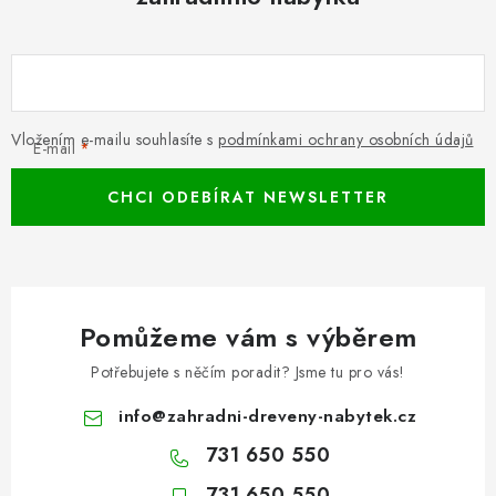
Vložením e-mailu souhlasíte s
podmínkami ochrany osobních údajů
E-mail
CHCI ODEBÍRAT NEWSLETTER
Pomůžeme vám s výběrem
Potřebujete s něčím poradit? Jsme tu pro vás!
info
@
zahradni-dreveny-nabytek.cz
731 650 550
731 650 550