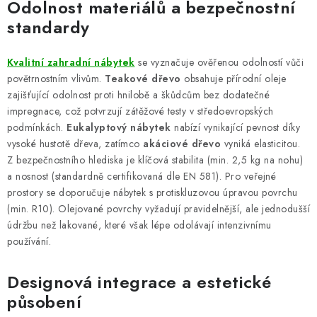
Odolnost materiálů a bezpečnostní
standardy
Kvalitní zahradní nábytek
se vyznačuje ověřenou odolností vůči
povětrnostním vlivům.
Teakové dřevo
obsahuje přírodní oleje
zajišťující odolnost proti hnilobě a škůdcům bez dodatečné
impregnace, což potvrzují zátěžové testy v středoevropských
podmínkách.
Eukalyptový nábytek
nabízí vynikající pevnost díky
vysoké hustotě dřeva, zatímco
akáciové dřevo
vyniká elasticitou.
Z bezpečnostního hlediska je klíčová stabilita (min. 2,5 kg na nohu)
a nosnost (standardně certifikovaná dle EN 581). Pro veřejné
prostory se doporučuje nábytek s protiskluzovou úpravou povrchu
(min. R10). Olejované povrchy vyžadují pravidelnější, ale jednodušší
údržbu než lakované, které však lépe odolávají intenzivnímu
používání.
Designová integrace a estetické
působení