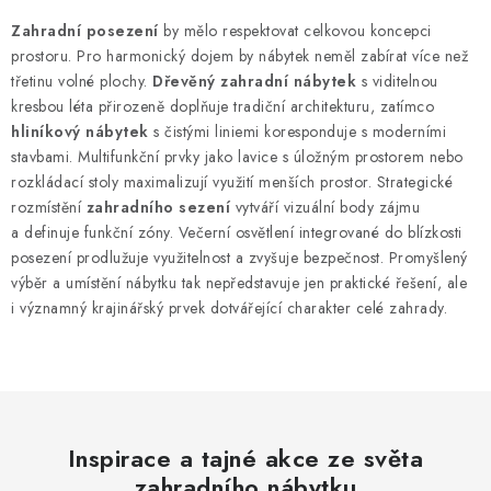
Zahradní posezení
by mělo respektovat celkovou koncepci
prostoru. Pro harmonický dojem by nábytek neměl zabírat více než
třetinu volné plochy.
Dřevěný zahradní nábytek
s viditelnou
kresbou léta přirozeně doplňuje tradiční architekturu, zatímco
hliníkový nábytek
s čistými liniemi koresponduje s moderními
stavbami. Multifunkční prvky jako lavice s úložným prostorem nebo
rozkládací stoly maximalizují využití menších prostor. Strategické
rozmístění
zahradního sezení
vytváří vizuální body zájmu
a definuje funkční zóny. Večerní osvětlení integrované do blízkosti
posezení prodlužuje využitelnost a zvyšuje bezpečnost. Promyšlený
výběr a umístění nábytku tak nepředstavuje jen praktické řešení, ale
i významný krajinářský prvek dotvářející charakter celé zahrady.
Inspirace a tajné akce ze světa
zahradního nábytku