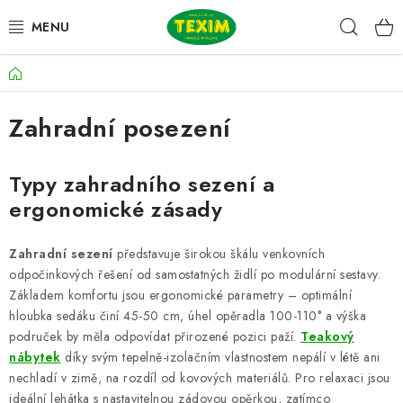
Přejít
Hleda
na
obsah
Domů
ZAHRADNÍ SESTAVY
Zahradní posezení
ŽIDLE
STOLY
Typy zahradního sezení a
ergonomické zásady
LAVICE
Zahradní sezení
představuje širokou škálu venkovních
LEHÁTKA
odpočinkových řešení od samostatných židlí po modulární sestavy.
Základem komfortu jsou ergonomické parametry – optimální
POLSTRY
hloubka sedáku činí 45-50 cm, úhel opěradla 100-110° a výška
područek by měla odpovídat přirozené pozici paží.
Teakový
nábytek
DOPLŇKY
díky svým tepelně-izolačním vlastnostem nepálí v létě ani
nechladí v zimě, na rozdíl od kovových materiálů. Pro relaxaci jsou
ideální lehátka s nastavitelnou zádovou opěrkou, zatímco