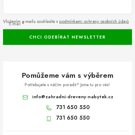
Vložením e-mailu souhlasíte s
podmínkami ochrany osobních údajů
E-mail
CHCI ODEBÍRAT NEWSLETTER
Pomůžeme vám s výběrem
Potřebujete s něčím poradit? Jsme tu pro vás!
info
@
zahradni-dreveny-nabytek.cz
731 650 550
731 650 550