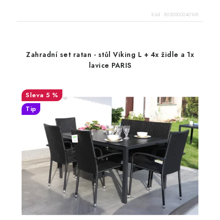
Kód:
8020000240168
Zahradní set ratan - stůl Viking L + 4x židle a 1x
lavice PARIS
5 %
Tip