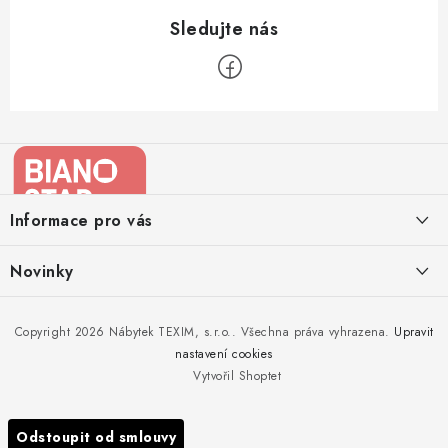
Z
á
p
a
Informace pro vás
t
í
Kontakty
Novinky
Moje objednávka
Nedělejte chyby při zazimování zahradního nábytku. Víme, jak na
Copyright 2026
Nábytek TEXIM, s.r.o.
. Všechna práva vyhrazena.
Upravit
Doprava nábytku k Vám
to!
nastavení cookies
Obchodní podmínky
Vytvořil Shoptet
Nakupujte zahradní nábytek i v zimě
Podmínky ochrany osobních údajů
Podzimní očista a úklid zahradního nábytku
Odstoupit od smlouvy