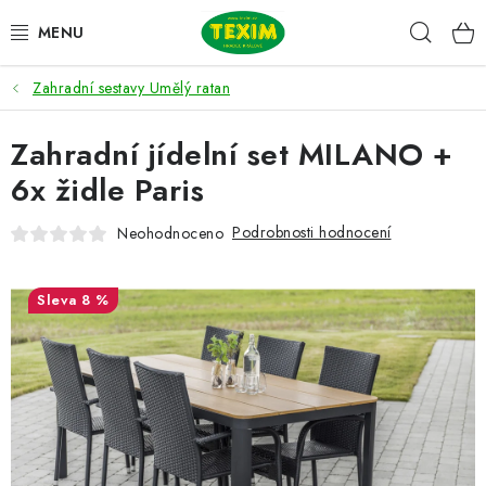
Přejít
Hleda
na
obsah
Zahradní sestavy Umělý ratan
ZAHRADNÍ SESTAVY
Zahradní jídelní set MILANO +
ŽIDLE
6x židle Paris
STOLY
Podrobnosti hodnocení
Neohodnoceno
LAVICE
8 %
LEHÁTKA
POLSTRY
DOPLŇKY