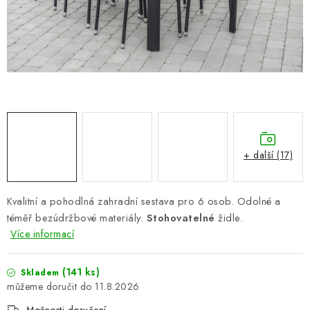
PERGOLY
GRILY
VÝPRODEJ
NOVINKY
Kontakty
Moje objednávka
Doprava nábytku k Vám
+ další (17)
Obchodní podmínky
Podmínky ochrany osobních údajů
Reklamace
Formulář odstoupení od smlouvy
Kvalitní a pohodlná zahradní sestava pro 6 osob. Odolné a
Nákup na splátky ESSOX
téměř bezúdržbové materiály.
Stohovatelné
židle.
Více informací
(141 ks)
Skladem
11.8.2026