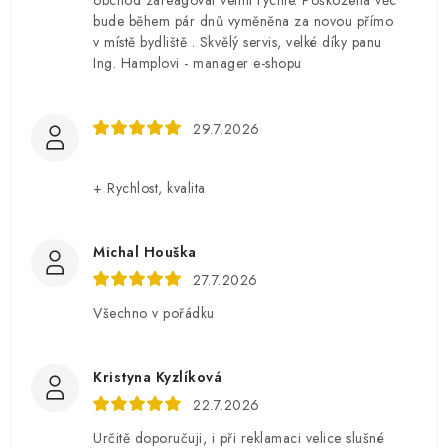
obchod zareagoval velmi rychle. Poškozená věc
bude během pár dnů vyměněna za novou přímo
v místě bydliště . Skvělý servis, velké díky panu
Ing. Hamplovi - manager e-shopu
29.7.2026
+ Rychlost, kvalita
Michal Houška
27.7.2026
Všechno v pořádku
Kristyna Kyzlíková
22.7.2026
Určitě doporučuji, i při reklamaci velice slušné