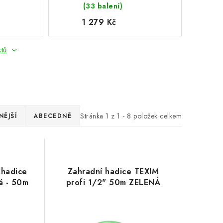
(33 balení)
1 279 Kč
ktů
Stránka
1
z
1
-
8
položek celkem
ĚJŠÍ
ABECEDNĚ
 hadice
Zahradní hadice TEXIM
á - 50m
profi 1/2" 50m ZELENÁ