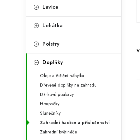
a
r
Lavice
n
i
Lehátka
e
n
í
Polstry
V
p
Doplňky
a
n
Oleje a čištění nábytku
Dřevěné doplňky na zahradu
e
Dárkové poukazy
l
Houpačky
Slunečníky
Zahradní hadice a příslušenství
i
Zahradní květináče