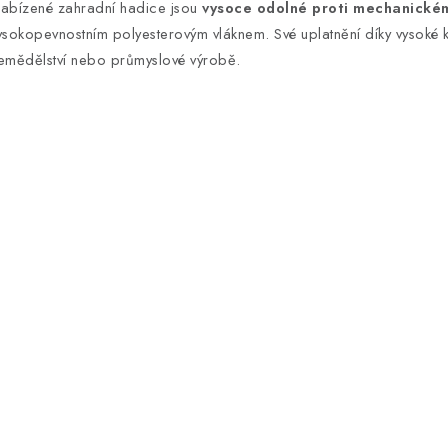
a
abízené zahradní hadice jsou
vysoce odolné proti mechanické
ysokopevnostním polyesterovým vláknem. Své uplatnění díky vysoké kva
c
emědělství nebo průmyslové výrobě.
p
v
k
y
v
ý
p
s
u