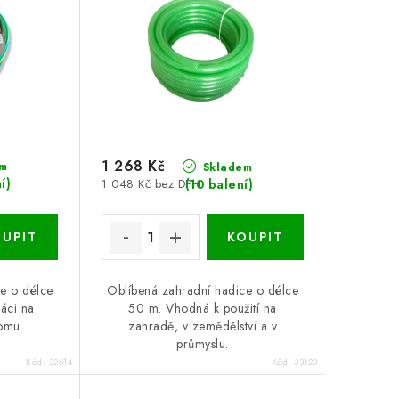
1 268 Kč
m
Skladem
í)
(10 balení)
1 048 Kč bez DPH
e o délce
Oblíbená zahradní hadice o délce
áci na
50 m. Vhodná k použití na
omu.
zahradě, v zemědělství a v
průmyslu.
Kód:
32614
Kód:
33123