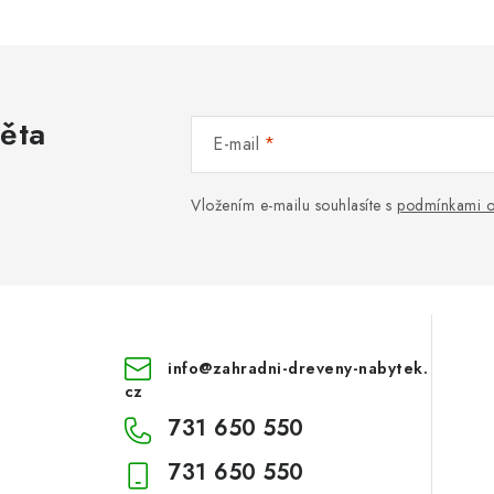
věta
E-mail
Vložením e-mailu souhlasíte s
podmínkami o
info
@
zahradni-dreveny-nabytek.
cz
731 650 550
731 650 550