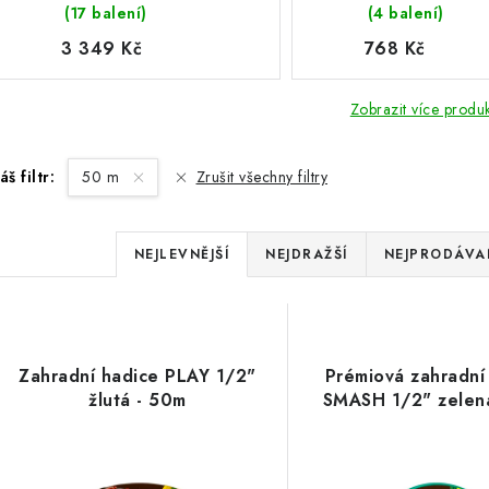
(17 balení)
(4 balení)
3 349 Kč
768 Kč
Zobrazit více produ
áš filtr:
50 m
Zrušit všechny filtry
Ř
NEJLEVNĚJŠÍ
NEJDRAŽŠÍ
NEJPRODÁVAN
a
V
z
ý
e
Zahradní hadice PLAY 1/2"
Prémiová zahradní
p
žlutá - 50m
SMASH 1/2" zelen
n
í