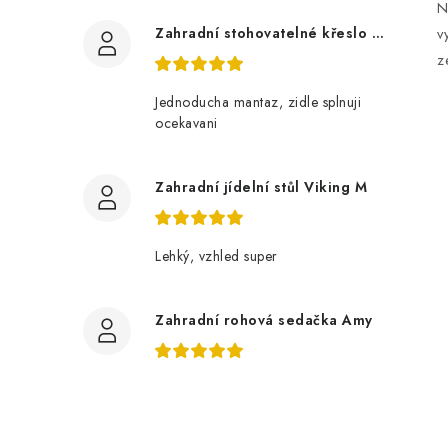
N
Zahradní stohovatelné křeslo LUCY z akácie
v
z
í
Jednoducha mantaz, zidle splnuji
ocekavani
r
Zahradní jídelní stůl Viking M
Lehký, vzhled super
Zahradní rohová sedačka Amy
i