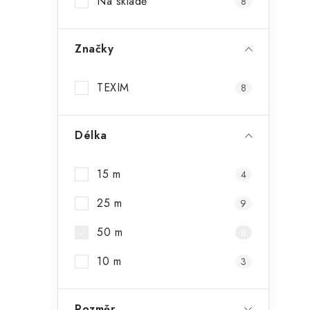
Na skladě
8
Značky
TEXIM
8
Délka
15 m
4
25 m
9
50 m
8
10 m
3
Rozměr