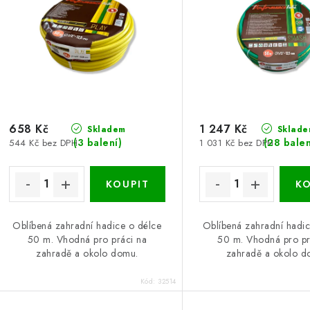
s
p
p
r
r
o
o
d
d
u
u
658 Kč
1 247 Kč
k
Skladem
Sklade
(3 balení)
(28 balen
544 Kč bez DPH
1 031 Kč bez DPH
k
t
ů
ů
Oblíbená zahradní hadice o délce
Oblíbená zahradní hadic
50 m. Vhodná pro práci na
50 m. Vhodná pro pr
zahradě a okolo domu.
zahradě a okolo d
Kód:
32514