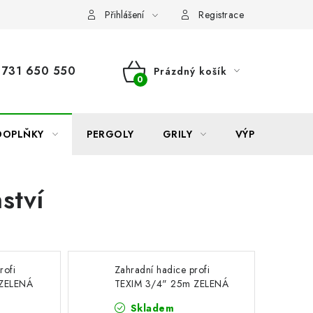
Reklamace
Formulář odstoupení od smlouvy
Nákup na sp
Přihlášení
Registrace
731 650 550
Prázdný košík
NÁKUPNÍ
KOŠÍK
DOPLŇKY
PERGOLY
GRILY
VÝPRODEJ
ství
rofi
Zahradní hadice profi
 ZELENÁ
TEXIM 3/4" 25m ZELENÁ
Skladem