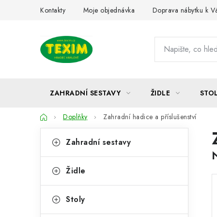
Přejít
Kontakty
Moje objednávka
Doprava nábytku k 
na
obsah
ZAHRADNÍ SESTAVY
ŽIDLE
STO
Domů
Doplňky
Zahradní hadice a příslušenství
P
K
Přeskočit
Zahradní sestavy
kategorie
a
o
t
s
Židle
e
t
g
Stoly
r
o