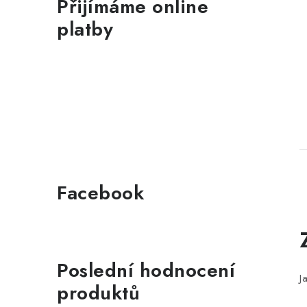
Přijímáme online
platby
Facebook
l
Poslední hodnocení
J
produktů