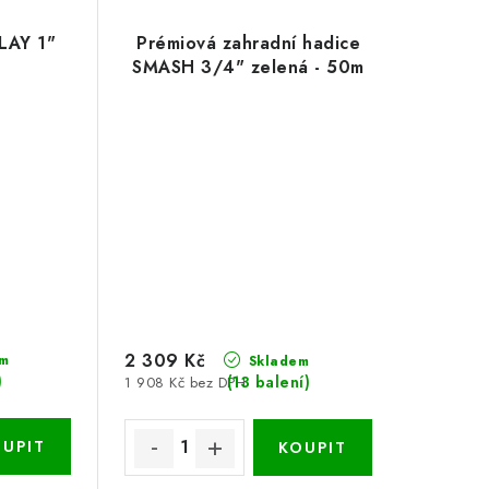
LAY 1"
Prémiová zahradní hadice
SMASH 3/4" zelená - 50m
2 309 Kč
m
Skladem
)
(13 balení)
1 908 Kč bez DPH