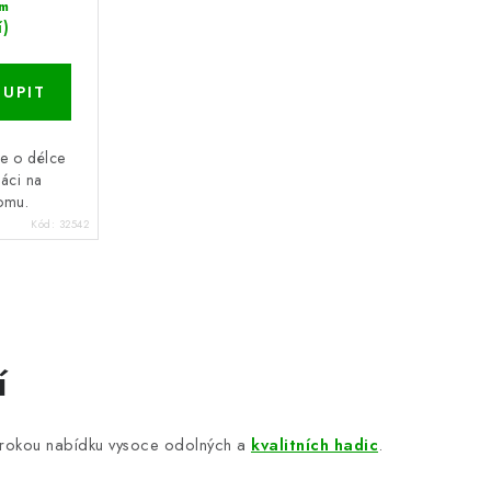
m
í)
e o délce
áci na
omu.
Kód:
32542
í
širokou nabídku vysoce odolných a
kvalitních hadic
.