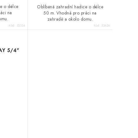
e o délce
Oblíbená zahradní hadice o délce
áci na
50 m. Vhodná pro práci na
omu.
zahradě a okolo domu.
Kód:
32534
Kód:
32624
LAY 5/4"