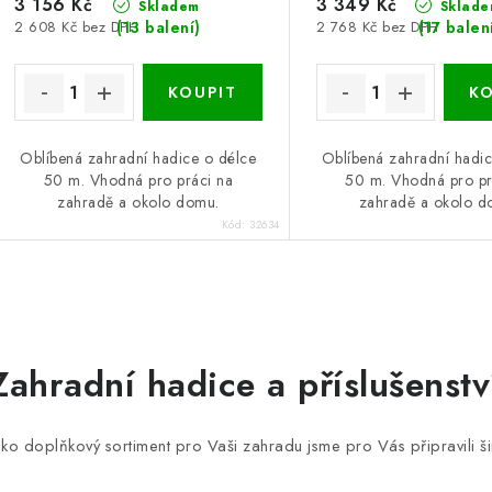
3 156 Kč
3 349 Kč
Skladem
Sklade
(13 balení)
(17 balen
2 608 Kč bez DPH
2 768 Kč bez DPH
Oblíbená zahradní hadice o délce
Oblíbená zahradní hadic
50 m. Vhodná pro práci na
50 m. Vhodná pro pr
zahradě a okolo domu.
zahradě a okolo d
Kód:
32634
O
v
Zahradní hadice a příslušenstv
á
ako doplňkový sortiment pro Vaši zahradu jsme pro Vás připravili 
d