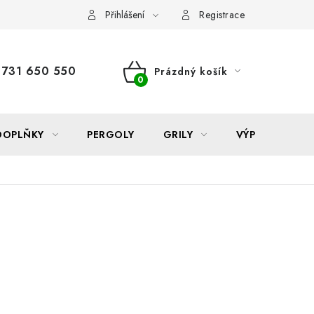
Reklamace
Formulář odstoupení od smlouvy
Nákup na sp
Přihlášení
Registrace
731 650 550
Prázdný košík
NÁKUPNÍ
KOŠÍK
DOPLŇKY
PERGOLY
GRILY
VÝPRODEJ