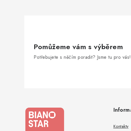
Pomůžeme vám s výběrem
Potřebujete s něčím poradit? Jsme tu pro vás!
Z
á
Inform
p
a
Kontakty