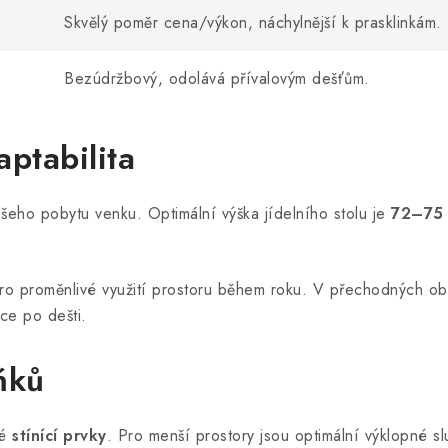
Skvělý poměr cena/výkon, náchylnější k prasklinkám.
Bezúdržbový, odolává přívalovým dešťům.
ptabilita
šeho pobytu venku. Optimální výška jídelního stolu je
72–75
pro proměnlivé využití prostoru během roku. V přechodných o
tce po dešti.
ňků
né
stínící prvky
. Pro menší prostory jsou optimální výklopné s