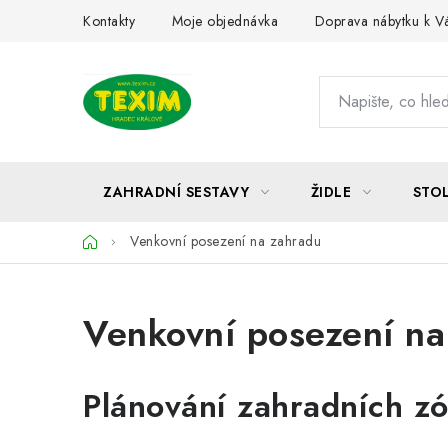
Přejít
Kontakty
Moje objednávka
Doprava nábytku k 
na
obsah
ZAHRADNÍ SESTAVY
ŽIDLE
STO
Domů
Venkovní posezení na zahradu
Venkovní posezení na
Plánování zahradních zó