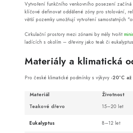
Vytvoření funkčního venkovního posezení začín
klíčové definovat oddělené zóny pro stolování, rel
větší pozemky umožňují vytvoření samostatných "os
Cirkulační prostory mezi zónami by měly tvořit
min
ladících s okolím – dřeviny jako teak či eukalypt
Materiály a klimatická o
Pro české klimatické podmínky s výkyvy
-20°C až
Materiál
Životnost
Teakové dřevo
15–20 let
Eukalyptus
8–12 let