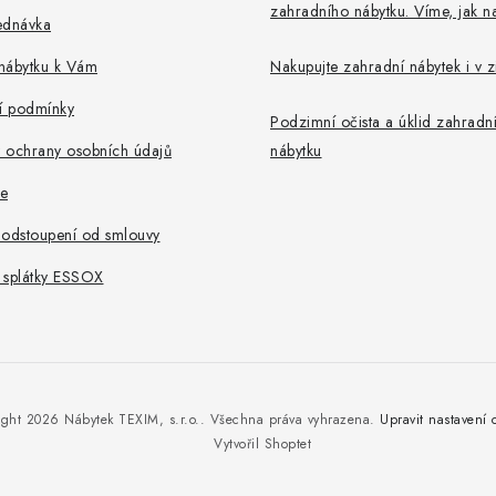
zahradního nábytku. Víme, jak na
ednávka
nábytku k Vám
Nakupujte zahradní nábytek i v 
 podmínky
Podzimní očista a úklid zahradn
 ochrany osobních údajů
nábytku
e
 odstoupení od smlouvy
 splátky ESSOX
ight 2026
Nábytek TEXIM, s.r.o.
. Všechna práva vyhrazena.
Upravit nastavení 
Vytvořil Shoptet