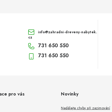
info
@
zahradni-dreveny-nabytek.
cz
731 650 550
731 650 550
ace pro vás
Novinky
Nedělejte chyby při zazimování