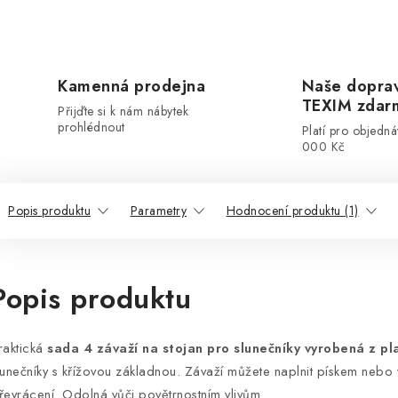
Kamenná prodejna
Naše dopra
TEXIM zdar
Přijďte si k nám nábytek
prohlédnout
Platí pro objedn
000 Kč
Popis produktu
Parametry
Hodnocení produktu (1)
Popis produktu
raktická
sada 4 závaží na stojan pro slunečníky vyrobená z pl
lunečníky s křížovou základnou. Závaží můžete naplnit pískem nebo vo
řevrácení. Odolná vůči povětrnostním vlivům.