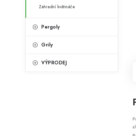
Zahradní květináče
Pergoly
Grily
VÝPRODEJ
P
s
p