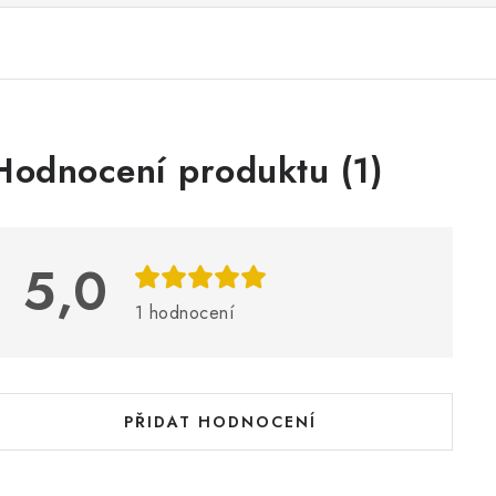
V
Hodnocení produktu (1)
ý
p
5,0
s
1 hodnocení
h
o
d
PŘIDAT HODNOCENÍ
n
o