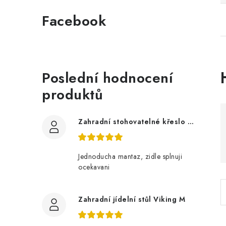
Facebook
Poslední hodnocení
produktů
i
Zahradní stohovatelné křeslo LUCY z akácie
Jednoducha mantaz, zidle splnuji
ocekavani
Zahradní jídelní stůl Viking M