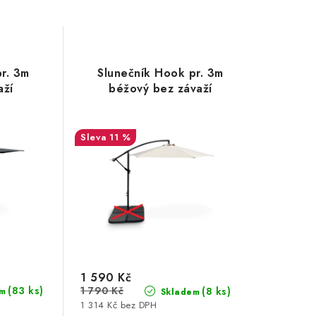
r. 3m
Slunečník Hook pr. 3m
aží
béžový bez závaží
11 %
1 590 Kč
(83 ks)
1 790 Kč
(8 ks)
m
Skladem
1 314 Kč bez DPH