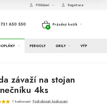
Reklamace
Formulář odstoupení od smlouvy
Nákup na sp
Přihlášení
Registrace
731 650 550
Prázdný košík
NÁKUPNÍ
KOŠÍK
DOPLŇKY
PERGOLY
GRILY
VÝPRODEJ
da závaží na stojan
unečníku 4ks
Podrobnosti hodnocení
1 hodnocení