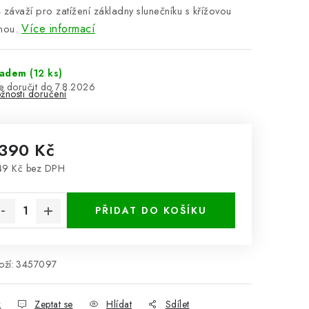
závaží pro zatížení základny slunečníku s křížovou
Více informací
nou.
ladem
(12 ks)
7.8.2026
žnosti doručení
 390 Kč
49 Kč bez DPH
rná cena:
PŘIDAT DO KOŠÍKU
ží:
3457097
k
Zeptat se
Hlídat
Sdílet