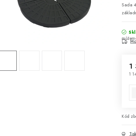
Sada 4 
základ
Sk
Mo
1
1 1
Mě
Kód zbo
Tis