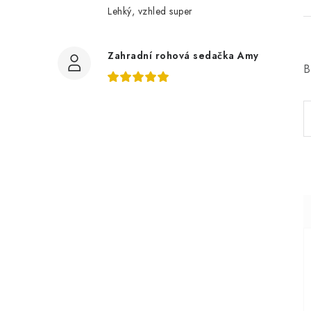
Lehký, vzhled super
Zahradní rohová sedačka Amy
B
í