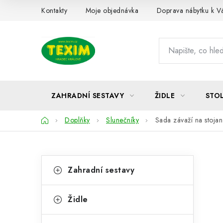
Přejít
Kontakty
Moje objednávka
Doprava nábytku k 
na
obsah
ZAHRADNÍ SESTAVY
ŽIDLE
STO
Domů
Doplňky
Slunečníky
Sada závaží na stojan
P
K
Přeskočit
Zahradní sestavy
kategorie
a
o
t
s
Židle
e
t