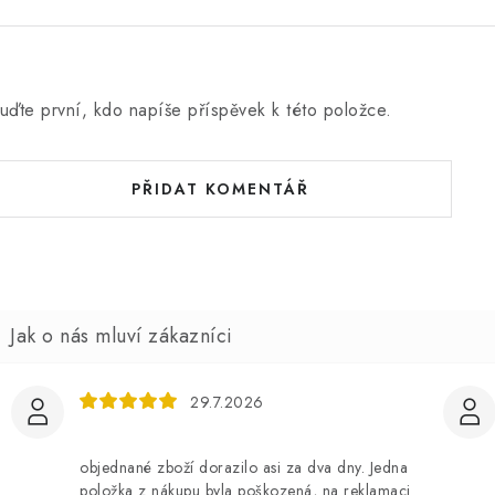
c
e
n
uďte první, kdo napíše příspěvek k této položce.
PŘIDAT KOMENTÁŘ
29.7.2026
objednané zboží dorazilo asi za dva dny. Jedna
položka z nákupu byla poškozená, na reklamaci