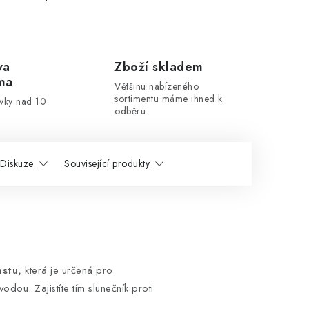
va
Zboží skladem
ma
Většinu nabízeného
sortimentu máme ihned k
ávky nad 10
odběru.
Diskuze
Související produkty
astu,
která je určená pro
dou. Zajistíte tím slunečník proti