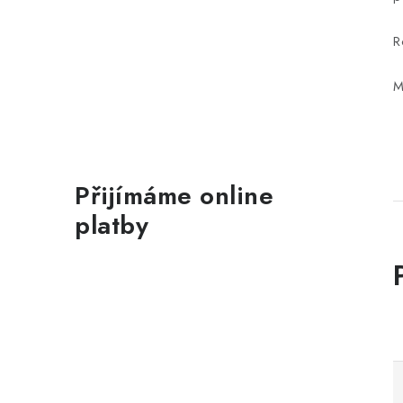
R
M
Přijímáme online
platby