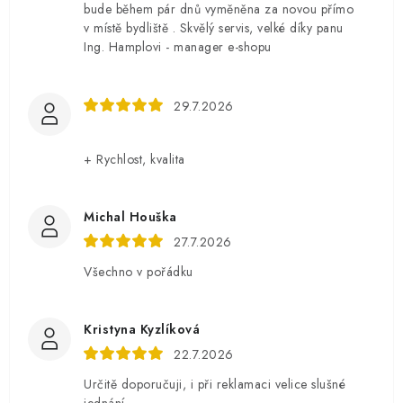
bude během pár dnů vyměněna za novou přímo
v místě bydliště . Skvělý servis, velké díky panu
Ing. Hamplovi - manager e-shopu
29.7.2026
+ Rychlost, kvalita
Michal Houška
27.7.2026
Všechno v pořádku
Kristyna Kyzlíková
22.7.2026
Určitě doporučuji, i při reklamaci velice slušné