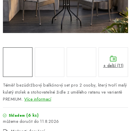
PERGOLY
GRILY
VÝPRODEJ
NOVINKY
Kontakty
Moje objednávka
Doprava nábytku k Vám
+ další (11)
Obchodní podmínky
Podmínky ochrany osobních údajů
Reklamace
Formulář odstoupení od smlouvy
Téměř bezúdržbový balkónový set pro 2 osoby, který tvoří malý
Nákup na splátky ESSOX
kulatý stolek a stohovatelné židle z umělého ratanu ve variantě
PREMIUM.
Více informací
(6 ks)
Skladem
11.8.2026