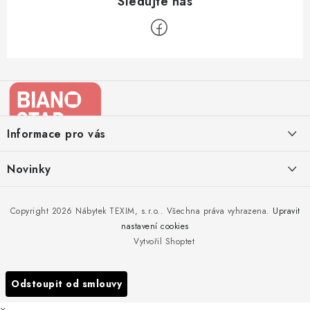
Z
á
p
a
Informace pro vás
t
í
Kontakty
Novinky
Moje objednávka
Nedělejte chyby při zazimování zahradního nábytku. Víme, jak na
Copyright 2026
Nábytek TEXIM, s.r.o.
. Všechna práva vyhrazena.
Upravit
Doprava nábytku k Vám
to!
nastavení cookies
Obchodní podmínky
Vytvořil Shoptet
Nakupujte zahradní nábytek i v zimě
Podmínky ochrany osobních údajů
Podzimní očista a úklid zahradního nábytku
Odstoupit od smlouvy
Reklamace
×