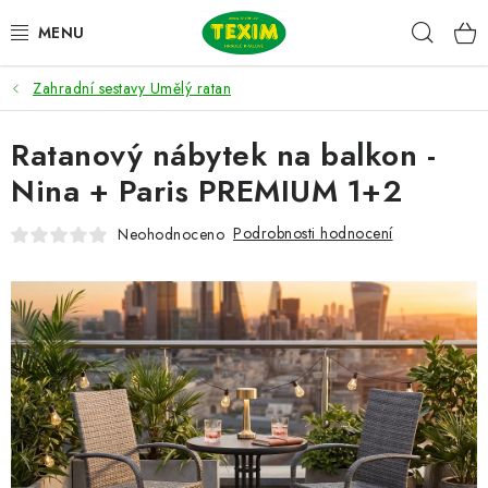
Přejít
Hleda
na
obsah
Zahradní sestavy Umělý ratan
ZAHRADNÍ SESTAVY
Ratanový nábytek na balkon -
ŽIDLE
Nina + Paris PREMIUM 1+2
STOLY
Podrobnosti hodnocení
Neohodnoceno
LAVICE
LEHÁTKA
POLSTRY
DOPLŇKY