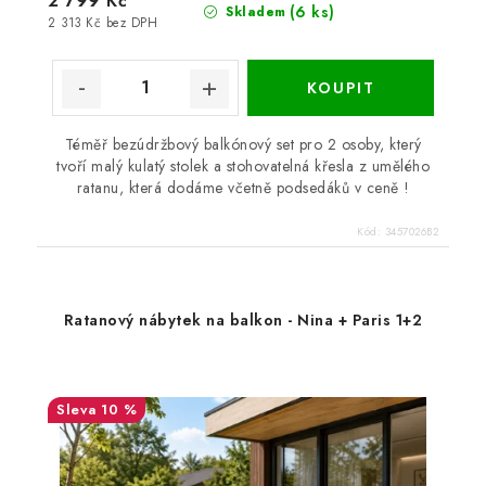
2 799 Kč
(6 ks)
Skladem
2 313 Kč bez DPH
Téměř bezúdržbový balkónový set pro 2 osoby, který
tvoří malý kulatý stolek a stohovatelná křesla z umělého
ratanu, která dodáme včetně podsedáků v ceně !
Kód:
3457026B2
Ratanový nábytek na balkon - Nina + Paris 1+2
10 %