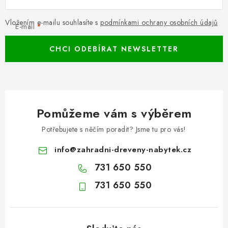
Vložením e-mailu souhlasíte s
podmínkami ochrany osobních údajů
E-mail
CHCI ODEBÍRAT NEWSLETTER
Pomůžeme vám s výběrem
Potřebujete s něčím poradit? Jsme tu pro vás!
info
@
zahradni-dreveny-nabytek.cz
731 650 550
731 650 550