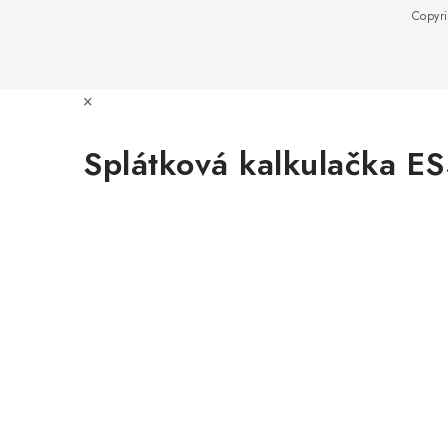
Copyr
×
Splátková kalkulačka E