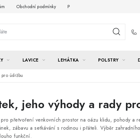
Vám
Obchodní podmínky
Podmínky ochrany osobních údajů
LY
LAVICE
LEHÁTKA
POLSTRY
y pro údržbu
tek, jeho výhody a rady pr
 pro přetvoření venkovních prostor na oázu klidu, pohody a re
nek, zábavu a setkávání s rodinou i přáteli. Výběr zahradníh
dlouho funkční.