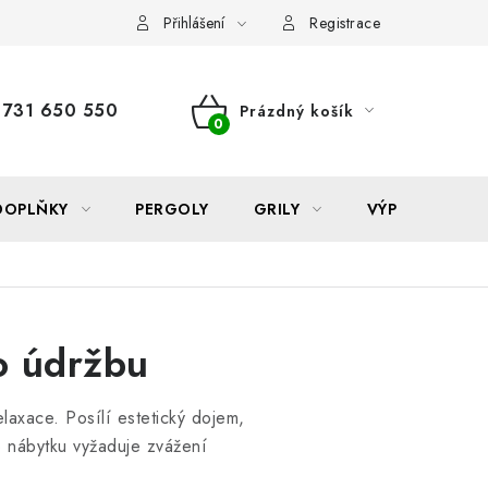
Reklamace
Formulář odstoupení od smlouvy
Nákup na sp
Přihlášení
Registrace
731 650 550
Prázdný košík
NÁKUPNÍ
KOŠÍK
DOPLŇKY
PERGOLY
GRILY
VÝPRODEJ
o údržbu
laxace. Posílí estetický dojem,
o nábytku vyžaduje zvážení