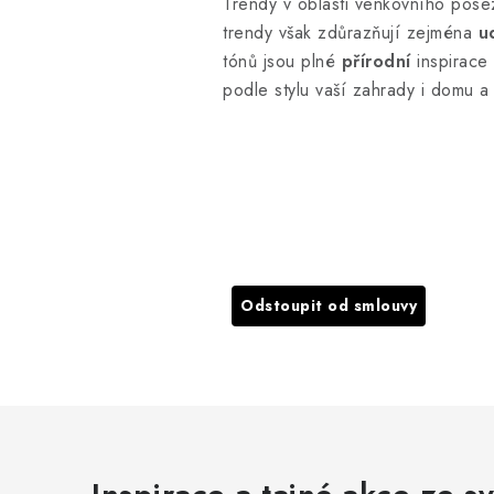
Trendy v oblasti venkovního poseze
trendy však zdůrazňují zejména
u
tónů jsou plné
přírodní
inspirace 
podle stylu vaší zahrady i domu 
Odstoupit od smlouvy