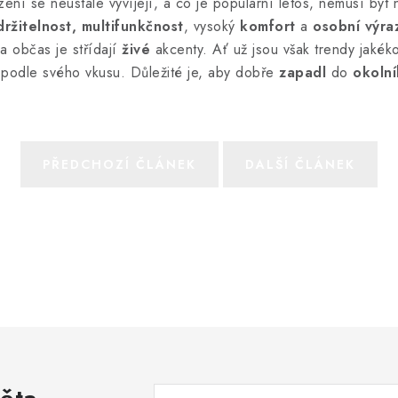
ní se neustále vyvíjejí, a co je populární letos, nemusí být n
držitelnost, multifunkčnost
, vysoký
komfort
a
osobní výra
a občas je střídají
živé
akcenty. Ať už jsou však trendy jakéko
a podle svého vkusu. Důležité je, aby dobře
zapadl
do
okoln
PŘEDCHOZÍ ČLÁNEK
DALŠÍ ČLÁNEK