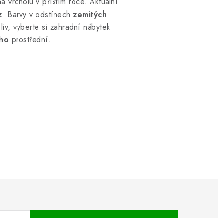
a vrcholu v příštím roce. Aktuální
z
. Barvy v odstínech
zemitých
liv, vyberte si zahradní nábytek
ího
prostřední.