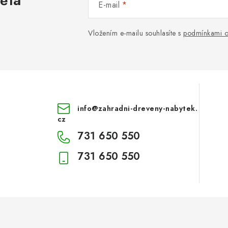
věta
E-mail
Vložením e-mailu souhlasíte s
podmínkami o
info
@
zahradni-dreveny-nabytek.
cz
731 650 550
731 650 550