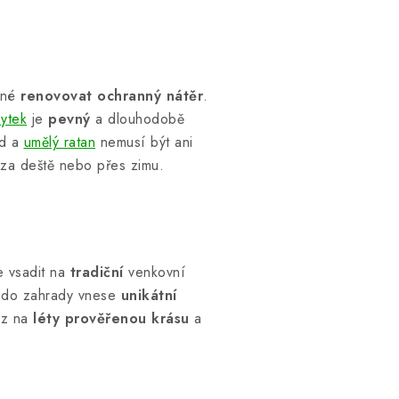
utné
renovovat ochranný nátěr
.
ytek
je
pevný
a dlouhodobě
d a
umělý ratan
nemusí být ani
 za deště nebo přes zimu.
e vsadit na
tradiční
venkovní
y do zahrady vnese
unikátní
az na
léty prověřenou
krásu
a