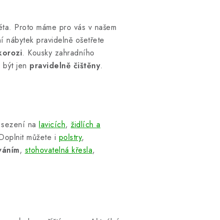
éta. Proto máme pro vás v našem
 nábytek pravidelně ošetřete
korozi
. Kousky zahradního
 být jen
pravidelně čištěny
.
sezení na
lavicích
,
židlích a
Doplnit můžete i
polstry
,
váním
,
stohovatelná křesla
,