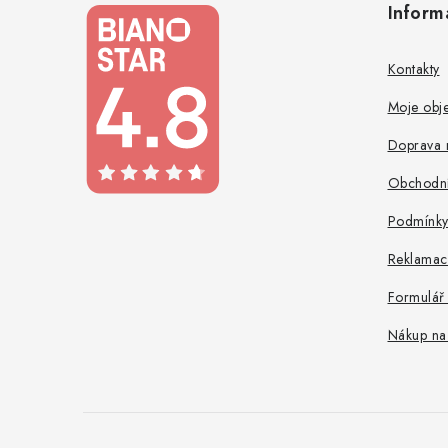
Inform
p
a
Kontakty
t
Moje obj
í
Doprava 
Obchodní
Podmínky
Reklamac
Formulář
Nákup na