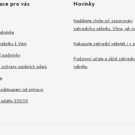
ace pro vás
Novinky
Nedělejte chyby při zazimování
zahradního nábytku. Víme, jak na
ednávka
nábytku k Vám
Nakupujte zahradní nábytek i v 
 podmínky
Podzimní očista a úklid zahradn
 ochrany osobních údajů
nábytku
e
 odstoupení od smlouvy
 splátky ESSOX