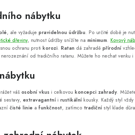
dního nábytku
plé
, ale vyžaduje
pravidelnou údržbu
. Po určité době je n
otické dřeviny
, nutnost údržby snížíte na
minimum
.
Kovový náb
asnou ochranu proti
korozi
.
Ratan
dá zahradě
přírodní
vzhle
k nerozeznání od tradičního ratanu. Můžete ho nechat venku i
 nábytku
drážet váš
osobní vkus
i celkovou
koncepci zahrady
. Můžet
é sestavy,
extravagantní
i
rustikální
kousky. Každý styl vžd
razní
čisté linie
a
funkčnost
, zatímco
tradiční
styl klade důr