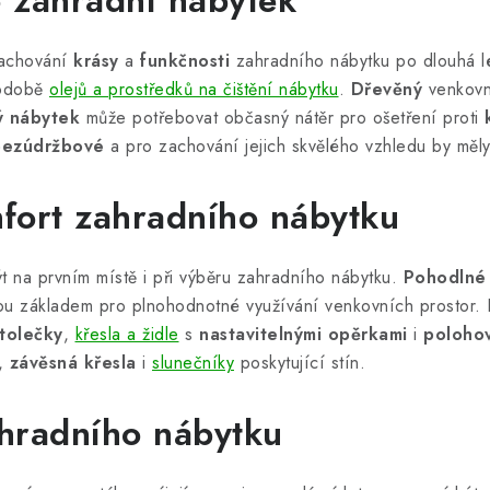
 zahradní nábytek
zachování
krásy
a
funkčnosti
zahradního nábytku po dlouhá l
podobě
olejů a prostředků na čištění nábytku
.
Dřevěný
venkovní
ý nábytek
může potřebovat občasný nátěr pro ošetření proti
bezúdržbové
a pro zachování jejich skvělého vzhledu by měly
fort zahradního nábytku
t na prvním místě i při výběru zahradního nábytku.
Pohodlné
ou základem pro plnohodnotné využívání venkovních prostor. 
tolečky
,
křesla a židle
s
nastavitelnými opěrkami
i
poloho
,
závěsná křesla
i
slunečníky
poskytující stín.
hradního nábytku