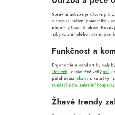
Údržba a péče o
Správná údržba
je klíčová pro 
e-shopu i unikátní pomocníky v 
olejem
, případně
lakem
.
Kovov
nábytku z
umělého ratanu
jsou
Funkčnost a kom
Ergonomie
a
komfort
by měly bý
křeslech
i dostatečně velký
stůl
js
polohovací
lehátka
s
kolečky
i
s
skládací židle
,
zahradní houpačky
Žhavé trendy za