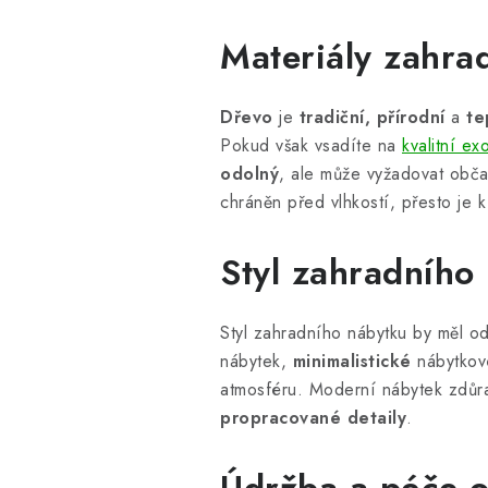
Materiály zahra
Dřevo
je
tradiční, přírodní
a
te
Pokud však vsadíte na
kvalitní ex
odolný
, ale může vyžadovat obč
chráněn před vlhkostí, přesto je 
Styl zahradního
Styl zahradního nábytku by měl o
nábytek,
minimalistické
nábytkov
atmosféru. Moderní nábytek zdů
propracované detaily
.