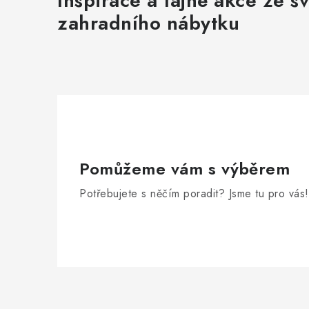
Inspirace a tajné akce ze s
zahradního nábytku
Pomůžeme vám s výběrem
Potřebujete s něčím poradit? Jsme tu pro vás!
Z
á