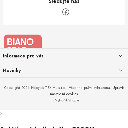
Z
á
p
a
Informace pro vás
t
í
Kontakty
Novinky
Moje objednávka
Nedělejte chyby při zazimování zahradního nábytku. Víme, jak na
Copyright 2026
Nábytek TEXIM, s.r.o.
. Všechna práva vyhrazena.
Upravit
Doprava nábytku k Vám
to!
nastavení cookies
Obchodní podmínky
Vytvořil Shoptet
Nakupujte zahradní nábytek i v zimě
Podmínky ochrany osobních údajů
×
Podzimní očista a úklid zahradního nábytku
Reklamace