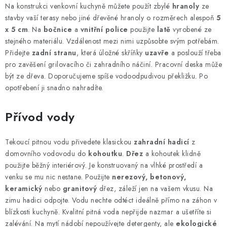
Na konstrukci venkovní kuchyně můžete použít zbylé
hranoly
ze
stavby vaší terasy nebo jiné dřevěné hranoly o rozměrech alespoň
5
x 5 cm
. Na
bočnice
a
vnitřní police
použijte
latě
vyrobené ze
stejného materiálu. Vzdálenost mezi nimi uzpůsobte svým potřebám.
Přidejte
zadní stranu
, která úložné skříňky
uzavře
a poslouží třeba
pro zavěšení grilovacího či zahradního náčiní. Pracovní deska může
být ze dřeva. Doporučujeme spíše vodoodpudivou překližku. Po
opotřebení ji snadno nahradíte.
Přívod vody
Tekoucí pitnou vodu přivedete klasickou
zahradní hadicí
z
domovního vodovodu do
kohoutku
.
Dřez
a kohoutek klidně
použijte běžný interiérový. Je konstruovaný na vlhké prostředí a
venku se mu nic nestane. Použijte
nerezový, betonový,
keramický
nebo
granitový
dřez, záleží jen na vašem vkusu. Na
zimu hadici odpojte. Vodu nechte odtéct ideálně přímo na záhon v
blízkosti kuchyně. Kvalitní pitná voda nepřijde nazmar a ušetříte si
zalévání. Na mytí nádobí nepoužívejte detergenty, ale
ekologické