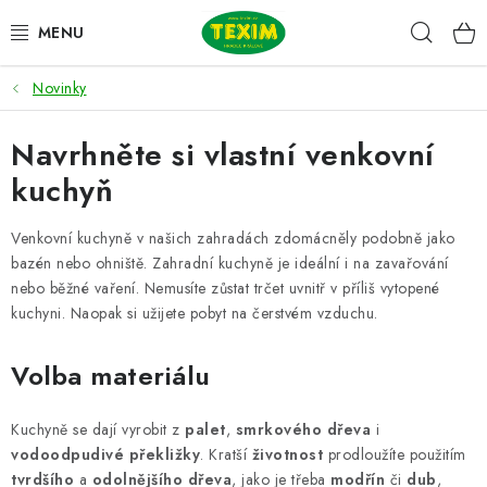
Přejít
Hleda
na
obsah
Novinky
ZAHRADNÍ SESTAVY
Navrhněte si vlastní venkovní
ŽIDLE
kuchyň
STOLY
Venkovní kuchyně v našich zahradách zdomácněly podobně jako
LAVICE
bazén nebo ohniště. Zahradní kuchyně je ideální i na zavařování
nebo běžné vaření. Nemusíte zůstat trčet uvnitř v příliš vytopené
kuchyni. Naopak si užijete pobyt na čerstvém vzduchu.
LEHÁTKA
Volba materiálu
POLSTRY
Kuchyně se dají vyrobit z
palet
,
smrkového dřeva
i
DOPLŇKY
vodoodpudivé překližky
. Kratší
životnost
prodloužíte použitím
tvrdšího
a
odolnějšího dřeva
, jako je třeba
modřín
či
dub
,