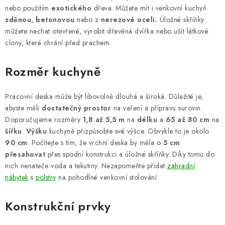
PERGOLY
nebo použitím
exotického
dřeva. Můžete mít i venkovní kuchyň
zděnou, betonovou
nebo z
nerezové oceli.
Úložné skříňky
GRILY
můžete nechat otevřené, vyrobit dřevěná dvířka nebo ušít látkové
clony, které chrání před prachem.
VÝPRODEJ
Rozměr kuchyně
NOVINKY
Pracovní deska může být libovolně dlouhá a široká. Důležité je,
Kontakty
Moje objednávka
Doprava nábytku k Vám
abyste měli
dostatečný
prostor
na vaření a přípravu surovin.
Doporučujeme rozměry
1,8 až 5,5 m
na
délku
a
65 až 80 cm
na
Obchodní podmínky
Podmínky ochrany osobních údajů
šířku
.
Výšku
kuchyně přizpůsobte své výšce. Obvykle to je okolo
Reklamace
Formulář odstoupení od smlouvy
90 cm
. Počítejte s tím, že vrchní deska by měla o
5 cm
přesahovat
Nákup na splátky ESSOX
přes spodní konstrukci a úložné skříňky. Díky tomu do
nich nenateče voda a tekutiny. Nezapomeňte přidat
zahradní
nábytek
s
polstry
na pohodlné venkovní stolování.
Konstrukční prvky