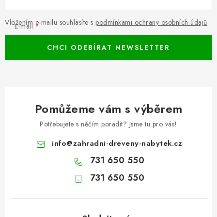
Vložením e-mailu souhlasíte s
podmínkami ochrany osobních údajů
E-mail
CHCI ODEBÍRAT NEWSLETTER
Pomůžeme vám s výběrem
Potřebujete s něčím poradit? Jsme tu pro vás!
info
@
zahradni-dreveny-nabytek.cz
731 650 550
731 650 550