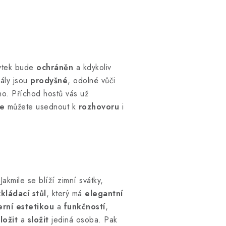
bytek bude
ochráněn
a kdykoliv
iály jsou
prodyšné
, odolné vůči
no. Příchod hostů vás už
je
můžete usednout k
rozhovoru
i
akmile se blíží zimní svátky,
kládací stůl
, který má
elegantní
rní estetikou
a
funkčností
,
ložit
a
složit
jediná osoba. Pak