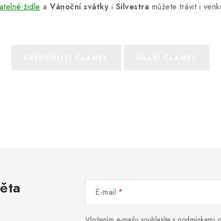
atelné židle
a
Vánoční svátky
i
Silvestra
můžete trávit i venk
PŘEDCHOZÍ ČLÁNEK
DALŠÍ ČLÁNEK
věta
E-mail
Vložením e-mailu souhlasíte s
podmínkami o