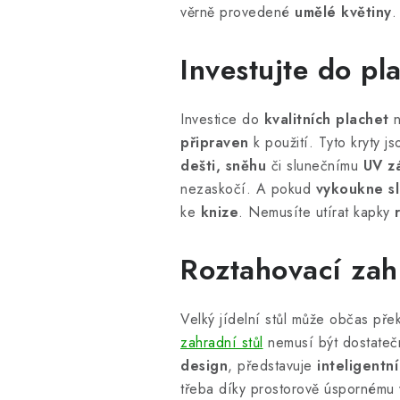
věrně provedené
umělé květiny
.
Investujte do pl
Investice do
kvalitních plachet
n
připraven
k použití. Tyto kryty j
dešti, sněhu
či slunečnímu
UV z
nezaskočí. A pokud
vykoukne s
ke
knize
. Nemusíte utírat kapky
Roztahovací zah
Velký jídelní stůl může občas přek
zahradní stůl
nemusí být dostatečn
design
, představuje
inteligentní
třeba díky prostorově úspornému