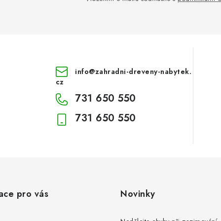
info
@
zahradni-dreveny-nabytek.
cz
731 650 550
731 650 550
ace pro vás
Novinky