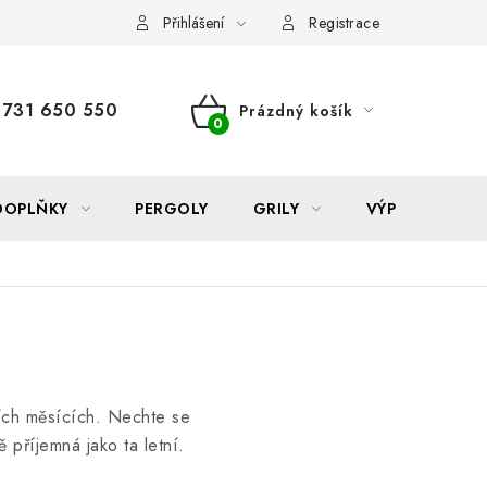
Reklamace
Formulář odstoupení od smlouvy
Nákup na sp
Přihlášení
Registrace
731 650 550
Prázdný košík
NÁKUPNÍ
KOŠÍK
DOPLŇKY
PERGOLY
GRILY
VÝPRODEJ
ších měsících. Nechte se
 příjemná jako ta letní.