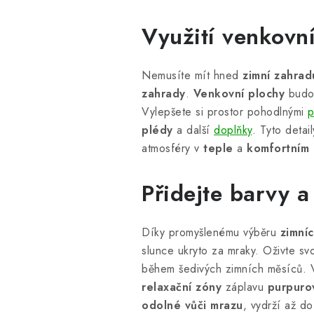
Využití venkovní
Nemusíte mít hned
zimní zahrad
zahrady
.
Venkovní plochy
budou
Vylepšete si prostor pohodlnými
p
plédy
a další
doplňky
. Tyto deta
atmosféry v
teple
a
komfortním
Přidejte barvy a 
Díky promyšlenému výběru
zimníc
slunce ukryto za mraky. Oživte s
během šedivých zimních měsíců. 
relaxační zóny
záplavu
purpuro
odolné vůči mrazu
, vydrží až d