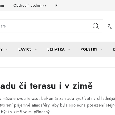
Vám
Obchodní podmínky
Podmínky ochrany osobních údajů
LY
LAVICE
LEHÁTKA
POLSTRY
radu či terasu i v zimě
y můžete svou terasu, balkon či zahradu využívat i v chladněj
ytvoření příjemné atmosféry, aby byla společná posezení stejně
ýt i v zimě velmi přínosný.