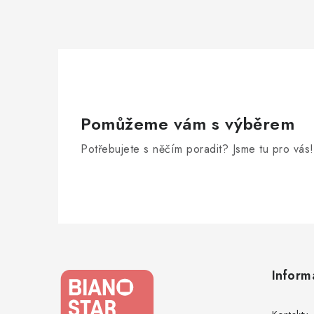
Pomůžeme vám s výběrem
Potřebujete s něčím poradit? Jsme tu pro vás!
Z
á
Inform
p