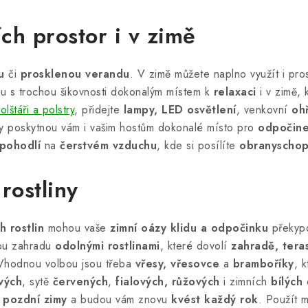
ch prostor i v zimě
u
či
prosklenou verandu
. V zimě můžete naplno využít i pro
 s trochou šikovnosti dokonalým místem k
relaxaci
i v zimě, 
olštáři a polstry
, přidejte
lampy, LED osvětlení
, venkovní
oh
ily poskytnou vám i vašim hostům dokonalé místo pro
odpočin
pohodlí
na
čerstvém vzduchu
, kde si posílíte
obranyschop
rostliny
h rostlin
mohou vaše
zimní oázy klidu a odpočinku
překyp
vou zahradu
odolnými rostlinami
, které dovolí
zahradě, teras
Vhodnou volbou jsou třeba
vřesy, vřesovce
a
bramboříky
, 
vých
, sytě
červených
,
fialových, růžových
i zimních
bílých
o
pozdní zimy
a budou vám znovu
kvést každý rok
. Použít 