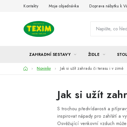
Přejít
Kontakty
Moje objednávka
Doprava nábytku k 
na
obsah
ZAHRADNÍ SESTAVY
ŽIDLE
STO
Domů
Novinky
Jak si užít zahradu či terasu i v zimě
Jak si užít zah
S trochou předvídavosti a příprav
inspirovat nápady pro zahřátí a v
Osvěžující venkovní vzduch může b