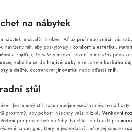
achet na nábytek
a nábytek je skvělým krokem. Ať už
prší
nebo
sněží
, váš ná
sou navrženy tak, aby poskytovaly i
komfort
a
estetiku
. Mater
áření
a zajišťují, že vaše venkovní sezení bude vždy připrave
lunce
, zabalíte se do
hřejivé deky
a se šálkem
horkého ča
rosy
a
deště
, odstraňovat
jinovatku
nebo otřásat
sníh
.
radní stůl
ážet. Jenže malý stůl zase nepojme všechny návštěvy a hosty. J
ě prostorný, aby pohostil všechny vaše blízké.
Venkovní roz
 řešení
pro prostorové potřeby. Nechte se okouzlit pro
mode
 výsuvnému designu, který je jednoduchý, může jej snadno
roz