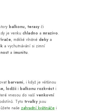
story
balkonu, terasy
či
kdy je venku
chladno
a
mrazivo
.
řívače
, měkké vlněné
deky
a
ek
a vychutnávání si zimní
nost
a
imunitu
.
ovat
barvami
, i když je většinou
e, lodžii
i
balkonu rozkvést
i
které vnesou do vaší
venkovní
odstínů. Tyto
trvalky
jsou
můžete naše
zahradní květináče
i