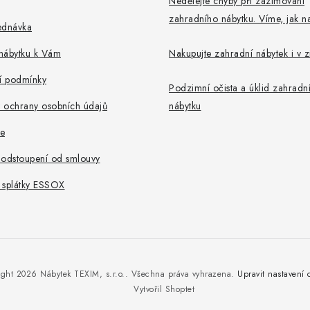
Nedělejte chyby při zazimování
zahradního nábytku. Víme, jak na
ednávka
nábytku k Vám
Nakupujte zahradní nábytek i v 
 podmínky
Podzimní očista a úklid zahradn
 ochrany osobních údajů
nábytku
e
 odstoupení od smlouvy
 splátky ESSOX
ight 2026
Nábytek TEXIM, s.r.o.
. Všechna práva vyhrazena.
Upravit nastavení 
Vytvořil Shoptet