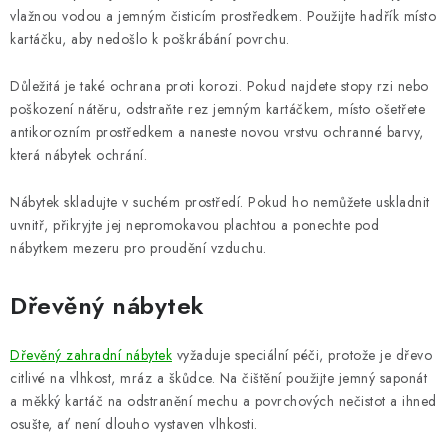
PERGOLY
vlažnou vodou a jemným čisticím prostředkem. Použijte hadřík místo
kartáčku, aby nedošlo k poškrábání povrchu.
GRILY
Důležitá je také ochrana proti korozi. Pokud najdete stopy rzi nebo
VÝPRODEJ
poškození nátěru, odstraňte rez jemným kartáčkem, místo ošetřete
antikorozním prostředkem a naneste novou vrstvu ochranné barvy,
která nábytek ochrání.
NOVINKY
Nábytek skladujte v suchém prostředí. Pokud ho nemůžete uskladnit
Kontakty
Moje objednávka
Doprava nábytku k Vám
uvnitř, přikryjte jej nepromokavou plachtou a ponechte pod
Obchodní podmínky
Podmínky ochrany osobních údajů
nábytkem mezeru pro proudění vzduchu.
Reklamace
Formulář odstoupení od smlouvy
Dřevěný nábytek
Nákup na splátky ESSOX
Dřevěný zahradní nábytek
vyžaduje speciální péči, protože je dřevo
citlivé na vlhkost, mráz a škůdce. Na čištění použijte jemný saponát
a měkký kartáč na odstranění mechu a povrchových nečistot a ihned
osušte, ať není dlouho vystaven vlhkosti.