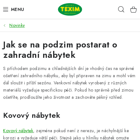
Přejít
Hleda
na
obsah
Novinky
ZAHRADNÍ SESTAVY
Jak se na podzim postarat o
ŽIDLE
zahradní nábytek
STOLY
S příchodem podzimu a chladnějších dní je vhodný čas na správné
LAVICE
ošetření zahradního nábytku, aby byl připraven na zimu a mohl vám
dál sloužit i příští sezónu. Venkovní nábytek vyrobený z různých
materiálů vyžaduje specifickou péči. Pokud ho správně před zimou
LEHÁTKA
ošetříte, prodloužíte jeho životnost a zachováte pěkný vzhled.
POLSTRY
Kovový nábytek
DOPLŇKY
Kovový nábytek
, zejména pokud není z nerezu, je náchylnější ke
korozi a vyžaduje větší péči. Stejně jako u hliníku nábytek omyjte