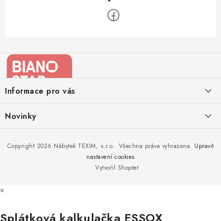
Z
á
p
a
Informace pro vás
t
í
Kontakty
Novinky
Moje objednávka
Nedělejte chyby při zazimování zahradního nábytku. Víme, jak na
Copyright 2026
Nábytek TEXIM, s.r.o.
. Všechna práva vyhrazena.
Upravit
Doprava nábytku k Vám
to!
nastavení cookies
Obchodní podmínky
Vytvořil Shoptet
Nakupujte zahradní nábytek i v zimě
Podmínky ochrany osobních údajů
×
Podzimní očista a úklid zahradního nábytku
Reklamace
Splátková kalkulačka ESSOX