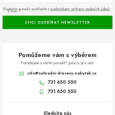
Vložením e-mailu souhlasíte s
podmínkami ochrany osobních údajů
E-mail
CHCI ODEBÍRAT NEWSLETTER
Pomůžeme vám s výběrem
Potřebujete s něčím poradit? Jsme tu pro vás!
info
@
zahradni-dreveny-nabytek.cz
731 650 550
731 650 550