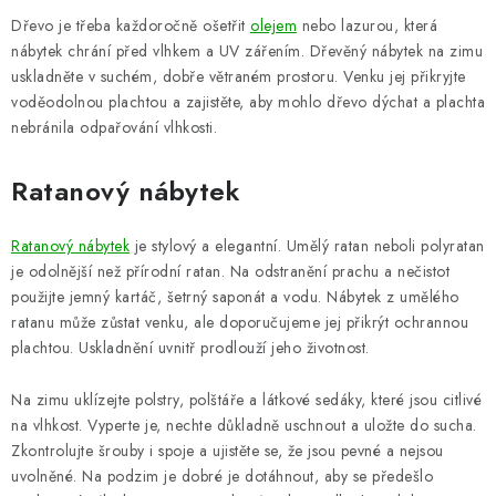
Dřevo je třeba každoročně ošetřit
olejem
nebo lazurou, která
nábytek chrání před vlhkem a UV zářením. Dřevěný nábytek na zimu
uskladněte v suchém, dobře větraném prostoru. Venku jej přikryjte
voděodolnou plachtou a zajistěte, aby mohlo dřevo dýchat a plachta
nebránila odpařování vlhkosti.
Ratanový nábytek
Ratanový nábytek
je stylový a elegantní. Umělý ratan neboli polyratan
je odolnější než přírodní ratan. Na odstranění prachu a nečistot
použijte jemný kartáč, šetrný saponát a vodu. Nábytek z umělého
ratanu může zůstat venku, ale doporučujeme jej přikrýt ochrannou
plachtou. Uskladnění uvnitř prodlouží jeho životnost.
Na zimu uklízejte polstry, polštáře a látkové sedáky, které jsou citlivé
na vlhkost. Vyperte je, nechte důkladně uschnout a uložte do sucha.
Zkontrolujte šrouby i spoje a ujistěte se, že jsou pevné a nejsou
uvolněné. Na podzim je dobré je dotáhnout, aby se předešlo