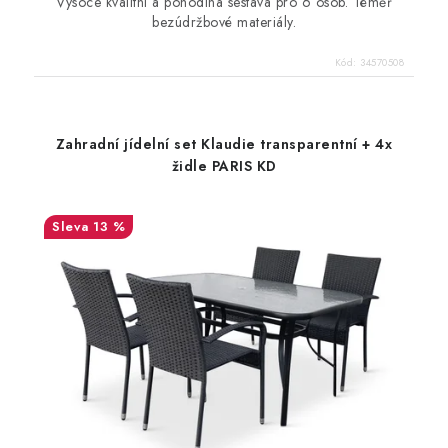
Vysoce kvalitní a pohodlná sestava pro 6 osob. Téměř
bezúdržbové materiály.
Kód:
34570508
Zahradní jídelní set Klaudie transparentní + 4x
židle PARIS KD
13 %