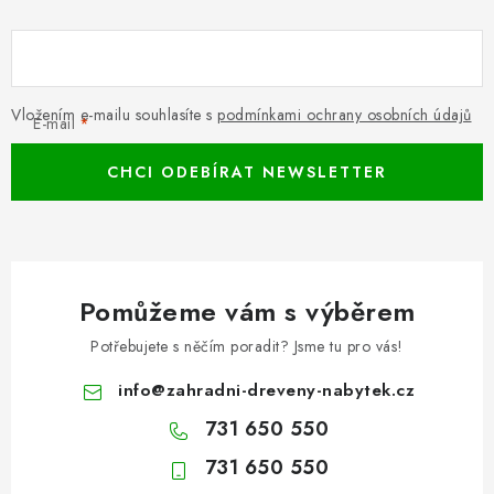
Vložením e-mailu souhlasíte s
podmínkami ochrany osobních údajů
E-mail
CHCI ODEBÍRAT NEWSLETTER
Pomůžeme vám s výběrem
Potřebujete s něčím poradit? Jsme tu pro vás!
info
@
zahradni-dreveny-nabytek.cz
731 650 550
731 650 550