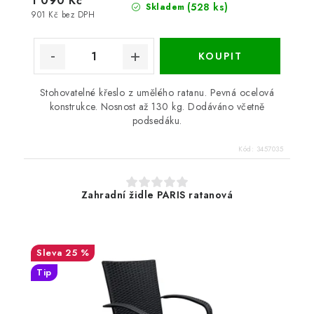
1 090 Kč
(528 ks)
Skladem
901 Kč bez DPH
Stohovatelné křeslo z umělého ratanu. Pevná ocelová
konstrukce. Nosnost až 130 kg. Dodáváno včetně
podsedáku.
Kód:
3457035
Zahradní židle PARIS ratanová
25 %
Tip