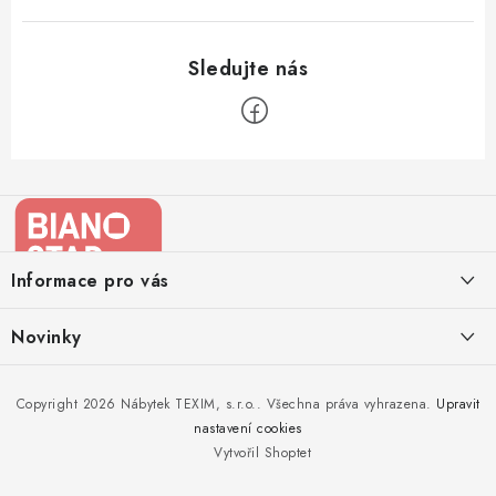
Z
á
p
a
Informace pro vás
t
í
Kontakty
Novinky
Moje objednávka
Nedělejte chyby při zazimování zahradního nábytku. Víme, jak na
Copyright 2026
Nábytek TEXIM, s.r.o.
. Všechna práva vyhrazena.
Upravit
Doprava nábytku k Vám
to!
nastavení cookies
Obchodní podmínky
Vytvořil Shoptet
Nakupujte zahradní nábytek i v zimě
Podmínky ochrany osobních údajů