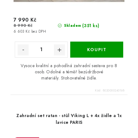
7 990 Kč
8 990 Kč
(351 ks)
Skladem
6 603 Kč bez DPH
Vysoce kvalitní a pohodlná zahradní sestava pro 8
osob. Odolné a téměř bezúdržbové
materiály. Stohovatelné židle.
Kód:
8020000240168
Zahradní set ratan - stůl Viking L + 4x židle a 1x
lavice PARIS