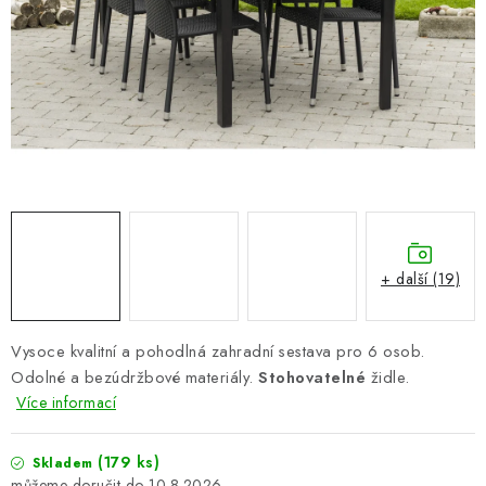
PERGOLY
GRILY
VÝPRODEJ
NOVINKY
Kontakty
Moje objednávka
Doprava nábytku k Vám
Obchodní podmínky
Podmínky ochrany osobních údajů
+ další (19)
Reklamace
Formulář odstoupení od smlouvy
Nákup na splátky ESSOX
Vysoce kvalitní a pohodlná zahradní sestava pro 6 osob.
Odolné a bezúdržbové materiály.
Stohovatelné
židle.
Více informací
(179 ks)
Skladem
10.8.2026