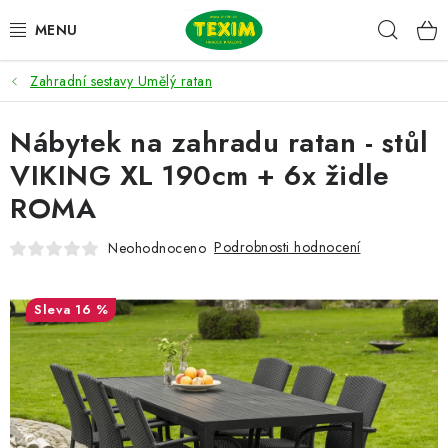
Přejít
Hleda
na
obsah
Zahradní sestavy Umělý ratan
ZAHRADNÍ SESTAVY
Nábytek na zahradu ratan - stůl
ŽIDLE
VIKING XL 190cm + 6x židle
STOLY
ROMA
LAVICE
Podrobnosti hodnocení
Neohodnoceno
LEHÁTKA
16 %
POLSTRY
DOPLŇKY