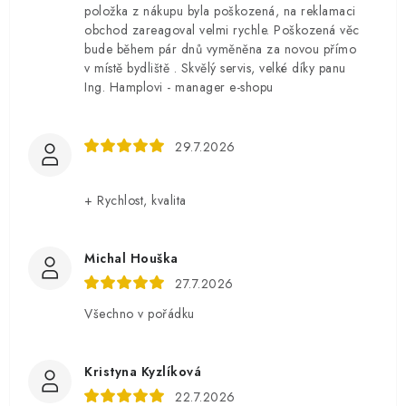
položka z nákupu byla poškozená, na reklamaci
obchod zareagoval velmi rychle. Poškozená věc
bude během pár dnů vyměněna za novou přímo
v místě bydliště . Skvělý servis, velké díky panu
Ing. Hamplovi - manager e-shopu
29.7.2026
+ Rychlost, kvalita
Michal Houška
27.7.2026
Všechno v pořádku
Kristyna Kyzlíková
22.7.2026