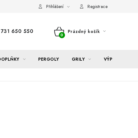
Reklamace
Formulář odstoupení od smlouvy
Nákup na sp
Přihlášení
Registrace
731 650 550
Prázdný košík
NÁKUPNÍ
KOŠÍK
DOPLŇKY
PERGOLY
GRILY
VÝPRODEJ