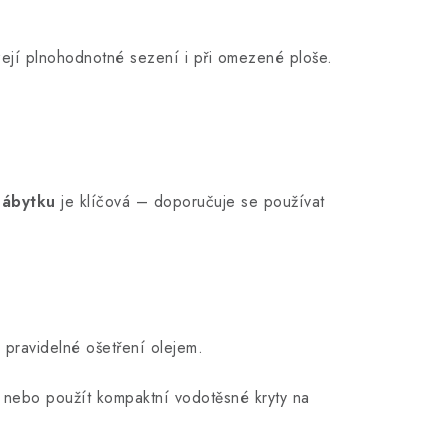
zejí plnohodnotné sezení i při omezené ploše.
 nábytku
je klíčová – doporučuje se používat
pravidelné ošetření olejem.
u, nebo použít kompaktní vodotěsné kryty na