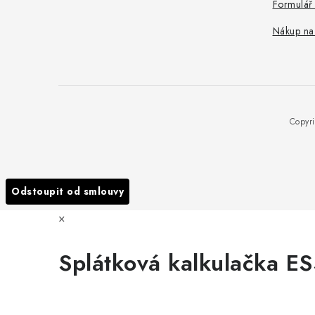
Formulář
Nákup na
Copyr
Odstoupit od smlouvy
×
Splátková kalkulačka E