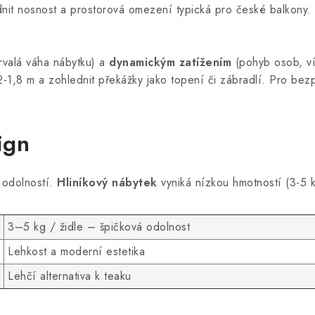
nit nosnost a prostorová omezení typická pro české balkony
rvalá váha nábytku) a
dynamickým zatížením
(pohyb osob, vít
-1,8 m a zohlednit překážky jako topení či zábradlí. Pro bez
ign
u odolností.
Hliníkový nábytek
vyniká nízkou hmotností (3-5 
3–5 kg / židle – špičková odolnost
Lehkost a moderní estetika
Lehčí alternativa k teaku