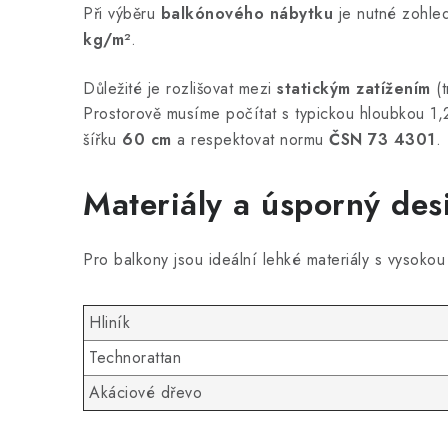
Při výběru
balkónového nábytku
je nutné zohled
kg/m²
.
Důležité je rozlišovat mezi
statickým zatížením
(t
Prostorově musíme počítat s typickou hloubkou 1,2
šířku
60 cm
a respektovat normu
ČSN 73 4301
.
Materiály a úsporný des
Pro balkony jsou ideální lehké materiály s vysoko
Hliník
Technorattan
Akáciové dřevo