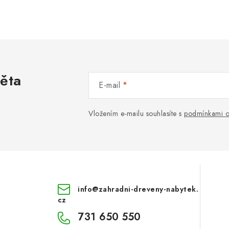
věta
E-mail
Vložením e-mailu souhlasíte s
podmínkami o
info
@
zahradni-dreveny-nabytek.
cz
731 650 550