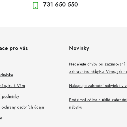
731 650 550
ace pro vás
Novinky
Nedělejte chyby při zazimování
zahradního nábytku. Víme, jak na
ednávka
nábytku k Vám
Nakupujte zahradní nábytek i v 
 podmínky
Podzimní očista a úklid zahradn
 ochrany osobních údajů
nábytku
e