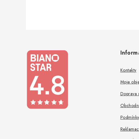
Z
á
Inform
p
a
Kontakty
t
Moje obj
í
Doprava 
Obchodní
Podmínky
Reklamac