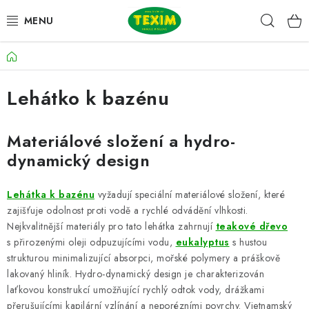
Přejít
Hleda
na
obsah
Domů
ZAHRADNÍ SESTAVY
Lehátko k bazénu
ŽIDLE
STOLY
Materiálové složení a hydro-
dynamický design
LAVICE
Lehátka k bazénu
vyžadují speciální materiálové složení, které
LEHÁTKA
zajišťuje odolnost proti vodě a rychlé odvádění vlhkosti.
Nejkvalitnější materiály pro tato lehátka zahrnují
teakové dřevo
POLSTRY
s přirozenými oleji odpuzujícími vodu,
eukalyptus
s hustou
strukturou minimalizující absorpci, mořské polymery a práškově
lakovaný hliník. Hydro-dynamický design je charakterizován
DOPLŇKY
laťkovou konstrukcí umožňující rychlý odtok vody, drážkami
přerušujícími kapilární vzlínání a neporézními povrchy. Vietnamský