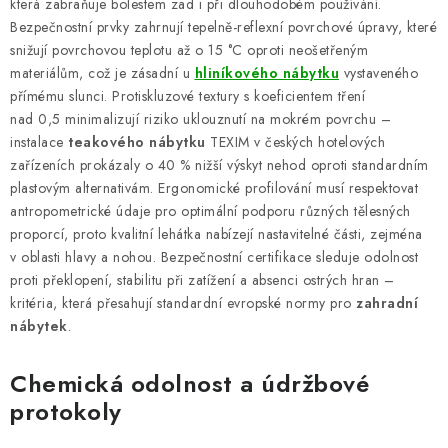
která zabraňuje bolestem zad i při dlouhodobém používání.
Bezpečnostní prvky zahrnují tepelně-reflexní povrchové úpravy, které
snižují povrchovou teplotu až o 15 °C oproti neošetřeným
materiálům, což je zásadní u
hliníkového nábytku
vystaveného
přímému slunci. Protiskluzové textury s koeficientem tření
nad 0,5 minimalizují riziko uklouznutí na mokrém povrchu –
instalace
teakového nábytku
TEXIM v českých hotelových
zařízeních prokázaly o 40 % nižší výskyt nehod oproti standardním
plastovým alternativám. Ergonomické profilování musí respektovat
antropometrické údaje pro optimální podporu různých tělesných
proporcí, proto kvalitní lehátka nabízejí nastavitelné části, zejména
v oblasti hlavy a nohou. Bezpečnostní certifikace sleduje odolnost
proti překlopení, stabilitu při zatížení a absenci ostrých hran –
kritéria, která přesahují standardní evropské normy pro
zahradní
nábytek
.
Chemická odolnost a údržbové
protokoly