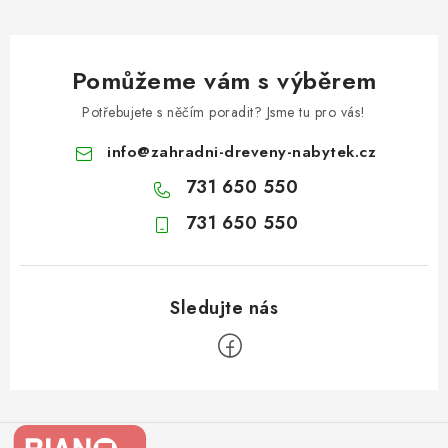
Pomůžeme vám s výběrem
Potřebujete s něčím poradit? Jsme tu pro vás!
info
@
zahradni-dreveny-nabytek.cz
731 650 550
731 650 550
Z
á