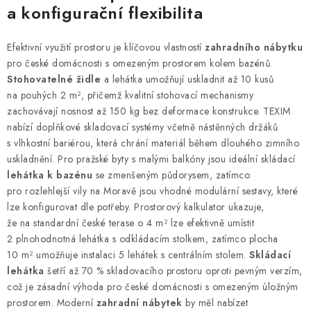
a konfigurační flexibilita
Efektivní využití prostoru je klíčovou vlastností
zahradního nábytku
pro české domácnosti s omezeným prostorem kolem bazénů.
Stohovatelné židle
a lehátka umožňují uskladnit až 10 kusů
na pouhých 2 m², přičemž kvalitní stohovací mechanismy
zachovávají nosnost až 150 kg bez deformace konstrukce. TEXIM
nabízí doplňkové skladovací systémy včetně nástěnných držáků
s vlhkostní bariérou, která chrání materiál během dlouhého zimního
uskladnění. Pro pražské byty s malými balkóny jsou ideální skládací
lehátka k bazénu
se zmenšeným půdorysem, zatímco
pro rozlehlejší vily na Moravě jsou vhodné modulární sestavy, které
lze konfigurovat dle potřeby. Prostorový kalkulator ukazuje,
že na standardní české terase o 4 m² lze efektivně umístit
2 plnohodnotná lehátka s odkládacím stolkem, zatímco plocha
10 m² umožňuje instalaci 5 lehátek s centrálním stolem.
Skládací
lehátka
šetří až 70 % skladovacího prostoru oproti pevným verzím,
což je zásadní výhoda pro české domácnosti s omezeným úložným
prostorem. Moderní
zahradní nábytek
by měl nabízet