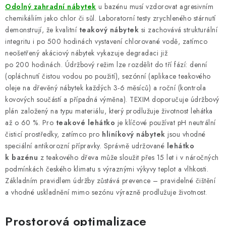
Odolný zahradní nábytek
u bazénu musí vzdorovat agresivním
chemikáliím jako chlor či sůl. Laboratorní testy zrychleného stárnutí
demonstrují, že kvalitní
teakový nábytek
si zachovává strukturální
integritu i po 500 hodinách vystavení chlorované vodě, zatímco
neošetřený akáciový nábytek vykazuje degradaci již
po 200 hodinách. Údržbový režim lze rozdělit do tří fází: denní
(opláchnutí čistou vodou po použití), sezónní (aplikace teakového
oleje na dřevěný nábytek každých 3-6 měsíců) a roční (kontrola
kovových součástí a případná výměna). TEXIM doporučuje údržbový
plán založený na typu materiálu, který prodlužuje životnost lehátka
až o 60 %. Pro
teakové lehátko
je klíčové používat pH neutrální
čisticí prostředky, zatímco pro
hliníkový nábytek
jsou vhodné
speciální antikorozní přípravky. Správně udržované
lehátko
k bazénu
z teakového dřeva může sloužit přes 15 let i v náročných
podmínkách českého klimatu s výraznými výkyvy teplot a vlhkosti.
Základním pravidlem údržby zůstává prevence – pravidelné čištění
a vhodné uskladnění mimo sezónu výrazně prodlužuje životnost.
Prostorová optimalizace