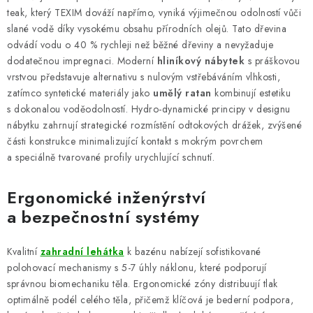
PERGOLY
teak, který TEXIM dováží napřímo, vyniká výjimečnou odolností vůči
slané vodě díky vysokému obsahu přírodních olejů. Tato dřevina
GRILY
odvádí vodu o 40 % rychleji než běžné dřeviny a nevyžaduje
dodatečnou impregnaci. Moderní
hliníkový nábytek
s práškovou
VÝPRODEJ
vrstvou představuje alternativu s nulovým vstřebáváním vlhkosti,
zatímco syntetické materiály jako
umělý ratan
kombinují estetiku
s dokonalou voděodolností. Hydro-dynamické principy v designu
NOVINKY
nábytku zahrnují strategické rozmístění odtokových drážek, zvýšené
části konstrukce minimalizující kontakt s mokrým povrchem
Kontakty
Moje objednávka
Doprava nábytku k Vám
a speciálně tvarované profily urychlující schnutí.
Obchodní podmínky
Podmínky ochrany osobních údajů
Ergonomické inženýrství
Reklamace
Formulář odstoupení od smlouvy
a bezpečnostní systémy
Nákup na splátky ESSOX
Kvalitní
zahradní lehátka
k bazénu nabízejí sofistikované
polohovací mechanismy s 5-7 úhly náklonu, které podporují
správnou biomechaniku těla. Ergonomické zóny distribuují tlak
optimálně podél celého těla, přičemž klíčová je bederní podpora,