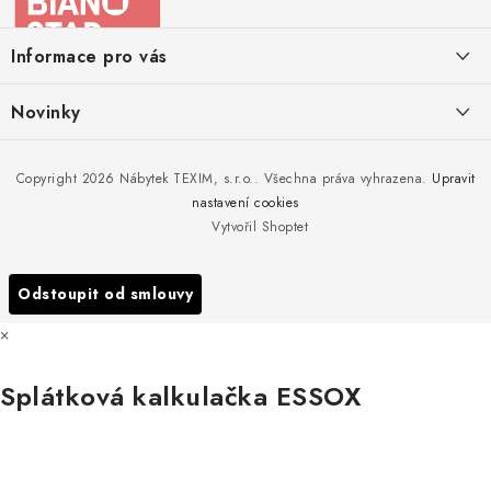
p
a
Informace pro vás
t
í
Kontakty
Novinky
Moje objednávka
Nedělejte chyby při zazimování zahradního nábytku. Víme, jak na
Copyright 2026
Nábytek TEXIM, s.r.o.
. Všechna práva vyhrazena.
Upravit
Doprava nábytku k Vám
to!
nastavení cookies
Obchodní podmínky
Vytvořil Shoptet
Nakupujte zahradní nábytek i v zimě
Podmínky ochrany osobních údajů
Podzimní očista a úklid zahradního nábytku
Odstoupit od smlouvy
Reklamace
×
Formulář odstoupení od smlouvy
Splátková kalkulačka ESSOX
Nákup na splátky ESSOX