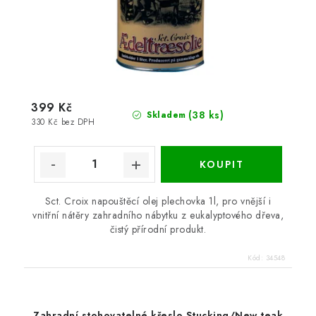
399 Kč
(38 ks)
Skladem
330 Kč bez DPH
Sct. Croix napouštěcí olej plechovka 1l, pro vnější i
vnitřní nátěry zahradního nábytku z eukalyptového dřeva,
čistý přírodní produkt.
Kód:
34548
Zahradní stohovatelné křeslo Stucking/New teak