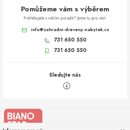
Pomůžeme vám s výběrem
Potřebujete s něčím poradit? Jsme tu pro vás!
info
@
zahradni-dreveny-nabytek.cz
731 650 550
731 650 550
Z
á
p
a