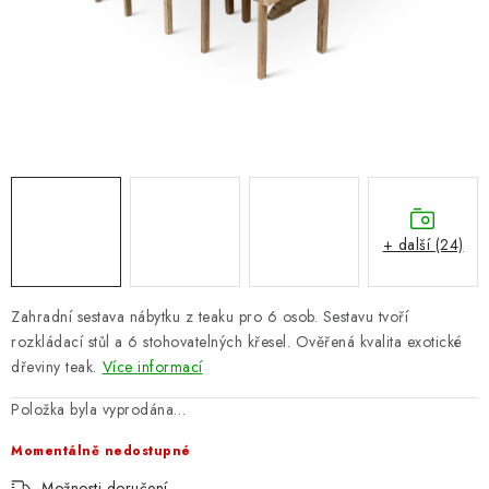
PERGOLY
GRILY
VÝPRODEJ
NOVINKY
Kontakty
Moje objednávka
Doprava nábytku k Vám
+ další (24)
Obchodní podmínky
Podmínky ochrany osobních údajů
Reklamace
Formulář odstoupení od smlouvy
Zahradní sestava nábytku z teaku pro 6 osob. Sestavu tvoří
Nákup na splátky ESSOX
rozkládací stůl a 6 stohovatelných křesel. Ověřená kvalita exotické
dřeviny teak.
Více informací
Položka byla vyprodána…
Momentálně nedostupné
Možnosti doručení