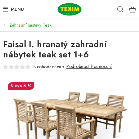
Přejít
Hleda
na
obsah
Zahradní sestavy Teak
ZAHRADNÍ SESTAVY
Faisal I. hranatý zahradní
ŽIDLE
nábytek teak set 1+6
STOLY
Podrobnosti hodnocení
Neohodnoceno
LAVICE
6 %
LEHÁTKA
POLSTRY
DOPLŇKY