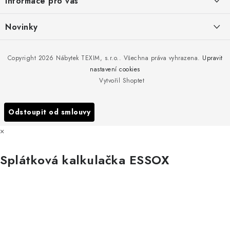
Informace pro vás
t
í
Kontakty
Novinky
Moje objednávka
Nedělejte chyby při zazimování zahradního nábytku. Víme, jak na
Copyright 2026
Nábytek TEXIM, s.r.o.
. Všechna práva vyhrazena.
Upravit
Doprava nábytku k Vám
to!
nastavení cookies
Obchodní podmínky
Vytvořil Shoptet
Nakupujte zahradní nábytek i v zimě
Podmínky ochrany osobních údajů
Podzimní očista a úklid zahradního nábytku
Odstoupit od smlouvy
Reklamace
×
Formulář odstoupení od smlouvy
Splátková kalkulačka ESSOX
Nákup na splátky ESSOX