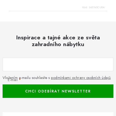
Kód:
345745CUBA
Inspirace a tajné akce ze světa
zahradního nábytku
Vložením e-mailu souhlasíte s
podmínkami ochrany osobních údajů
E-mail
CHCI ODEBÍRAT NEWSLETTER