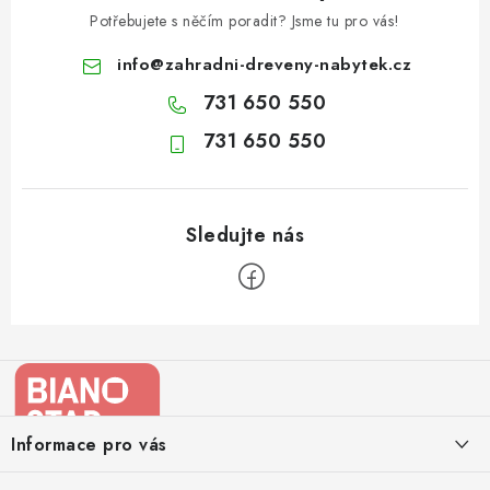
Potřebujete s něčím poradit? Jsme tu pro vás!
info
@
zahradni-dreveny-nabytek.cz
731 650 550
731 650 550
Z
á
p
a
Informace pro vás
t
Kontakty