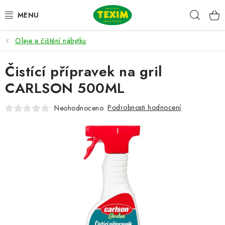
Přejít
Hleda
na
obsah
Oleje a čištění nábytku
ZAHRADNÍ SESTAVY
Čistící přípravek na gril
ŽIDLE
CARLSON 500ML
STOLY
Podrobnosti hodnocení
Neohodnoceno
LAVICE
LEHÁTKA
POLSTRY
DOPLŇKY