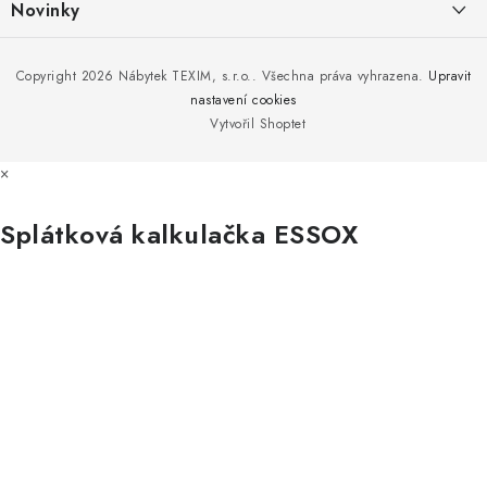
í
Novinky
Moje objednávka
Nedělejte chyby při zazimování zahradního nábytku. Víme, jak na
Copyright 2026
Nábytek TEXIM, s.r.o.
. Všechna práva vyhrazena.
Upravit
Doprava nábytku k Vám
to!
nastavení cookies
Obchodní podmínky
Vytvořil Shoptet
Nakupujte zahradní nábytek i v zimě
Podmínky ochrany osobních údajů
×
Podzimní očista a úklid zahradního nábytku
Reklamace
Splátková kalkulačka ESSOX
Formulář odstoupení od smlouvy
Nákup na splátky ESSOX