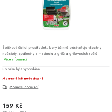
PERGOLY
GRILY
VÝPRODEJ
NOVINKY
Špičkový čistící prostředek, který účinně odstraňuje všechny
nečistoty, spáleniny a mastnotu z grilů a grilovacích roštů.
Kontakty
Moje objednávka
Doprava nábytku k Vám
Více informací
Obchodní podmínky
Podmínky ochrany osobních údajů
Položka byla vyprodána…
Reklamace
Formulář odstoupení od smlouvy
Nákup na splátky ESSOX
Momentálně nedostupné
Možnosti doručení
159 Kč