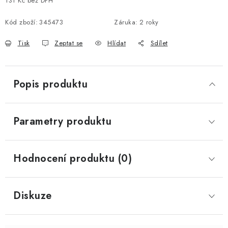
131 Kč bez DPH
Měrná cena:
Kód zboží:
345473
Záruka
:
2 roky
Tisk
Zeptat se
Hlídat
Sdílet
Popis produktu
Parametry produktu
Hodnocení produktu (0)
Diskuze