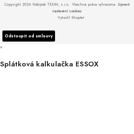
Copyright 2026
Nábytek TEXIM, s.r.o.
. Všechna práva vyhrazena.
Upravit
Doprava nábytku k Vám
to!
nastavení cookies
Obchodní podmínky
Vytvořil Shoptet
Nakupujte zahradní nábytek i v zimě
Podmínky ochrany osobních údajů
Podzimní očista a úklid zahradního nábytku
Odstoupit od smlouvy
Reklamace
×
Formulář odstoupení od smlouvy
Splátková kalkulačka ESSOX
Nákup na splátky ESSOX