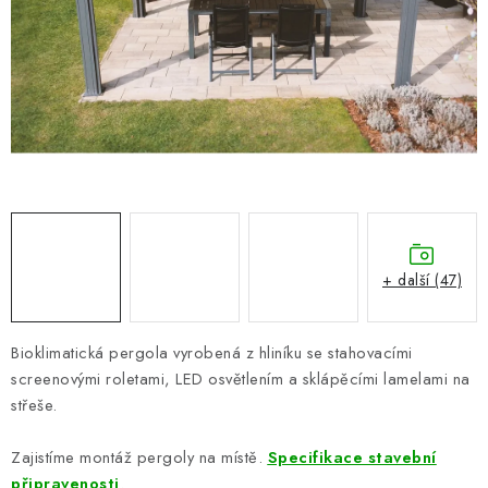
PERGOLY
GRILY
VÝPRODEJ
NOVINKY
Kontakty
Moje objednávka
Doprava nábytku k Vám
Obchodní podmínky
Podmínky ochrany osobních údajů
+ další (47)
Reklamace
Formulář odstoupení od smlouvy
Nákup na splátky ESSOX
Bioklimatická pergola vyrobená z hliníku se stahovacími
screenovými roletami, LED osvětlením a sklápěcími lamelami na
střeše.
Zajistíme montáž pergoly na místě.
Specifikace stavební
připravenosti
.