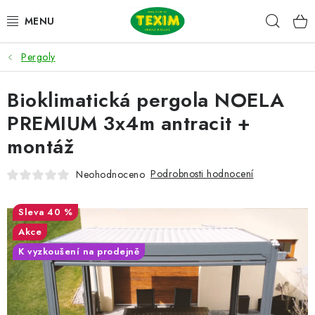
Přejít
Hleda
na
obsah
Pergoly
ZAHRADNÍ SESTAVY
Bioklimatická pergola NOELA
ŽIDLE
PREMIUM 3x4m antracit +
STOLY
montáž
LAVICE
Podrobnosti hodnocení
Neohodnoceno
LEHÁTKA
40 %
Akce
POLSTRY
K vyzkoušení na prodejně
DOPLŇKY